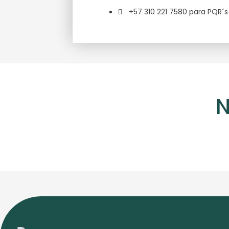
+57 310 221 7580 para PQR´s
N