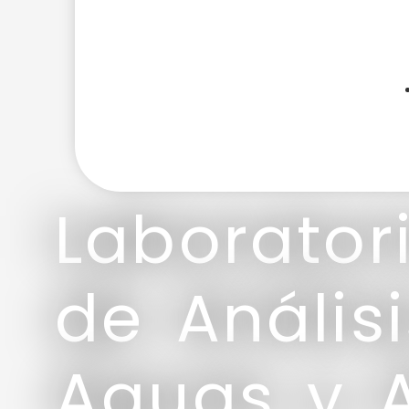
Laborator
de Anális
Aguas y 