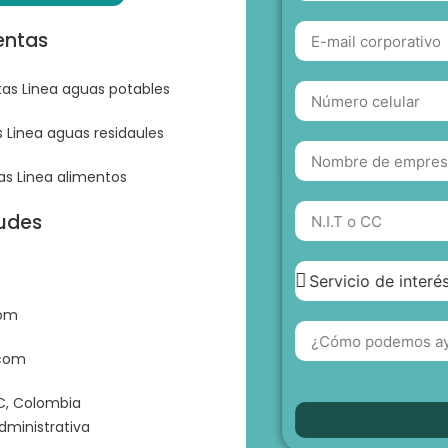
entas
as Linea aguas potables
 Linea aguas residaules
as Linea alimentos
tudes
com
.com
C, Colombia
dministrativa