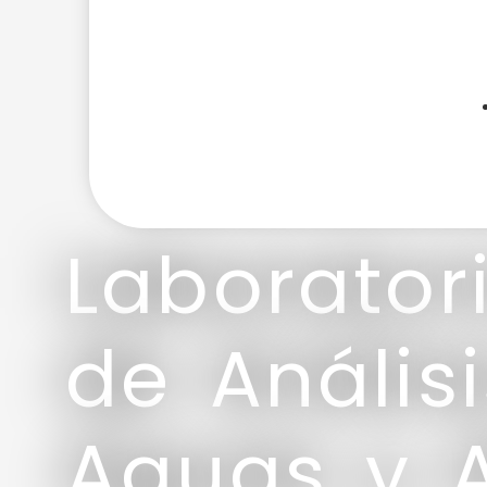
Laborator
de Anális
Aguas y 