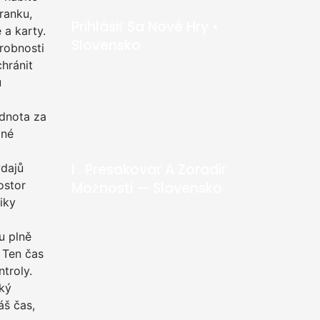
branku,
Prihlásiť Sa Nové Hry •
 a karty.
Slovensko
drobnosti
hránit
u
odnota za
ané
I . Presakovať A Zoradiť
ýdajů
ostor
Možnosti — Slovensko
iky
u plně
 Ten čas
troly.
cký
áš čas,