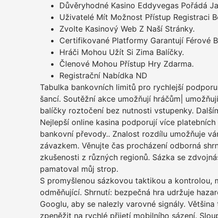
Důvěryhodné Kasino Eddyvegas Pořádá J
Uživatelé Mít Možnost Přístup Registraci 
Zvolte Kasinový Web Z Naší Stránky.
Certifikované Platformy Garantují Férové B
Hráči Mohou Užít Si Zima Balíčky.
Členové Mohou Přístup Hry Zdarma.
Registrační Nabídka ND
Tabulka bankovních limitů pro rychlejší podpor
šancí. Soutěžní akce umožňují hráčům| umožňují
balíčky roztočení bez nutnosti vstupenky. Dalším
Nejlepší online kasina podporují více platebních
bankovní převody.. Znalost rozdílu umožňuje vám
závazkem. Věnujte čas procházení odborná shrn
zkušenosti z různých regionů. Sázka se zdvojnáso
pamatoval můj strop.
S promyšlenou sázkovou taktikou a kontrolou, 
odměňující. Shrnutí: bezpečná hra udržuje hazard
Googlu, aby se nalezly varovné signály. Většina 
zpeněžit na rychlé přijetí mobilního sázení. Sl