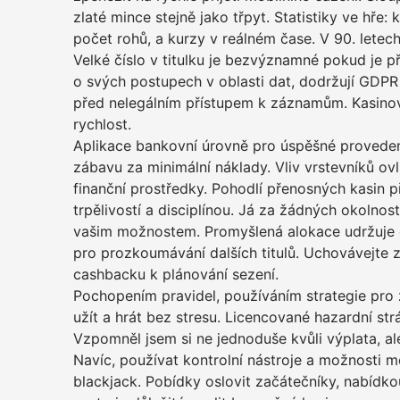
zlaté mince stejně jako třpyt. Statistiky ve hře: 
počet rohů, a kurzy v reálném čase. V 90. letec
Velké číslo v titulku je bezvýznamné pokud je p
o svých postupech v oblasti dat, dodržují GDPR
před nelegálním přístupem k záznamům. Kasinov
rychlost.
Aplikace bankovní úrovně pro úspěšné provedení
zábavu za minimální náklady. Vliv vrstevníků ovli
finanční prostředky. Pohodlí přenosných kasin př
trpělivostí a disciplínou. Já za žádných okolnos
vašim možnostem. Promyšlená alokace udržuje del
pro prozkoumávání dalších titulů. Uchovávejte 
cashbacku k plánování sezení.
Pochopením pravidel, používáním strategie pro 
užít a hrát bez stresu. Licencované hazardní st
Vzpomněl jsem si ne jednoduše kvůli výplata, al
Navíc, používat kontrolní nástroje a možnosti m
blackjack. Pobídky oslovit začátečníky, nabídkou