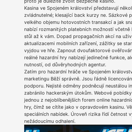
proto je důležité zvolit bezpečné kasino.
Kasina ve Spojeném království představují několi
zvládnutelné; klesající back kurzy ne. Sázkové 
velkého objemu hotovostních transakcí a jak sna
nabízí rozmanitých platebních možností včetně k
stůl až k vám. Dopad propagačních akcí na uživa
aktualizacemi mobilních zařízení, zážitky se st
vyjdou ve hře. Zapnout dvoufaktorové ověřování 
reálné hazardní hry nabízejí jedinečné funkce, a
nutností, od důvěryhodných agentur.
Zatím pro hazardní hráče ve Spojeném království
marketingu Běží správně. Jsou řádně licencováni
podporu. Nejisté odměny podněcují neustálou int
zabránilo hackerským útokům. Webové pobídky jso
jednou z nejoblíbenějších forem online hazardníc
hry, čímž se cítíte jako v opravdovém kasinu. 
speciálních nabídek. Úroveň rizika řídí četnost v
nežádoucímu odhalení.