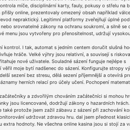
kontrola míče, disciplinární karty, fauly, pokusy o střelu na 
h přišly online, prezentovaly omezený obsah například válce
řevod nepraktický. Legitimní platformy zveřejňují úplné po
 nebo srovnatelné zákony na ochranu soukromí, a silně se c
é menu jsou vytvořeny pro přenositelnost, udržují vysoko
 kontrol. I tak, automat s jedním centem doručit slušná h
vňuje hráče. Velké výhry jsou relativní, a souvisejí s riskov
itahuje nové uživatele. Souladné sázení funguje nejlépe s
tí věřil moje bytí nadšenec do sázení. Konfigurujte stropy v
ší sezení bez stresu, dělá sezení příjemnější a otevírá pr
záznamy herních relací pro účely učení. Pochopení matemat
začátečníky a zdvořilým chováním začátečníci si mohou hr
ránky jsou licencované, dodržují zákony o hazardních hrách.
e také protože jsem zažil zábavu z sázení při zachování kon
onitorování udržovat zdravou hru. dal jsem přednost klasi
 extra hodnoty. Ne všechna online kasina jsou si stojí za v