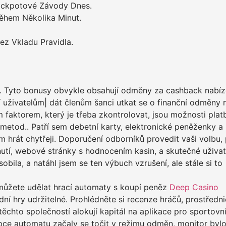
ackpotové Závody Dnes.
Během Několika Minut.
ez Vkladu Pravidla.
u. Tyto bonusy obvykle obsahují odměny za cashback nabíze
 uživatelům| dát členům šanci utkat se o finanční odměny
 faktorem, který je třeba zkontrolovat, jsou možnosti platb
 metod.. Patří sem debetní karty, elektronické peněženky a
 hrát chytřeji. Doporučení odborníků provedit vaši volbu,
utí, webové stránky s hodnocením kasin, a skutečné uživat
bila, a natáhl jsem se ten výbuch vzrušení, ale stále si to
můžete udělat hrací automaty s koupí peněz
Deep Casino
ní hry udržitelné. Prohlédněte si recenze hráčů, prostředn
těchto společností alokují kapitál na aplikace pro sportovn
oupce automatu začaly se točit v režimu odměn, monitor byl