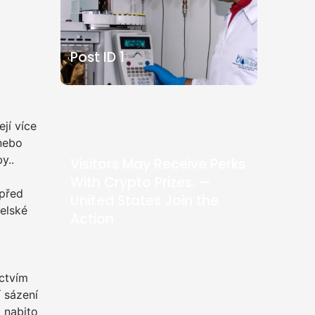
Post ID 1
jí více
 nebo
y..
Visitors May Receive Perks
With Crypto Prizes. —
 před
United States Join the
elské
Action
ictvím
í sázení
o nabito