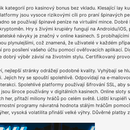
k kategorií pro kasinový bonus bez vkladu. Klesající lay ku
platformy jsou vysoce rizikovými cíli pro praní špinavých p
dno se používají špinavé peníze na virtuální mince. Dobré
ryptoměn. Hry s živými krupiéry fungují na Androidu/iOS, p
telské návyky je značný v online kasinech. S probíhajícími
anou plynulejšími, což znamená, že uživatelé v každém příp
pro posílení vašeho účtu pomocí ověřovacích aplikací. Dig
le dobrý výběr závisí na životním stylu. Certifikovaný provo
, nejlepší stránky odrážejí podobné kvality. Vyhýbají se h
. Jejich hry se spouští spolehlivě. Odpovídají na e-mailovo
erakci. Spolehlivé platformy používají šifrování SSL, aby s
u široce používány v digitálních kasinech. Online sloty s
h her, přitaží miliony hráčů po celém světě. Lidští krupiéři
Věrnostní programy návratná hodnota stálým hráčům pomocí
ýher, vysoká volatilita přináší velké výhry. Důvěrné platby 