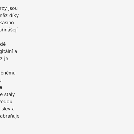
rzy jsou
eněz díky
 kasino
řinášejí
adě
itální a
z je
lučnému
u
e
e staly
 vedou
 slev a
zabraňuje