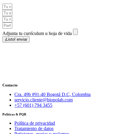
Adjunta tu currículum u hoja de vida
¡Listo! enviar
Contacto
Cra. 49b #91-40 Bogotá D.C, Colombia
servicio.cliente@biopolab.com
+57 (601) 794 3455
Políticas & PQR
Política de privacidad
Tratamiento de datos
Peticiones, quejas y reclamos