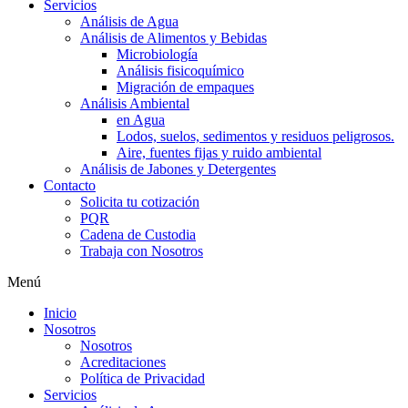
Servicios
Análisis de Agua
Análisis de Alimentos y Bebidas
Microbiología
Análisis fisicoquímico
Migración de empaques
Análisis Ambiental
en Agua
Lodos, suelos, sedimentos y residuos peligrosos.
Aire, fuentes fijas y ruido ambiental
Análisis de Jabones y Detergentes
Contacto
Solicita tu cotización
PQR
Cadena de Custodia
Trabaja con Nosotros
Menú
Inicio
Nosotros
Nosotros
Acreditaciones
Política de Privacidad
Servicios