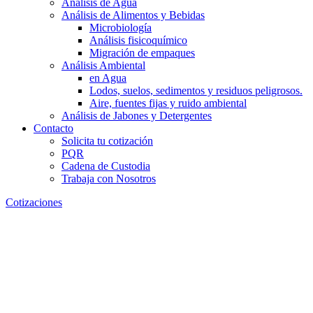
Análisis de Agua
Análisis de Alimentos y Bebidas
Microbiología
Análisis fisicoquímico
Migración de empaques
Análisis Ambiental
en Agua
Lodos, suelos, sedimentos y residuos peligrosos.
Aire, fuentes fijas y ruido ambiental
Análisis de Jabones y Detergentes
Contacto
Solicita tu cotización
PQR
Cadena de Custodia
Trabaja con Nosotros
Cotizaciones