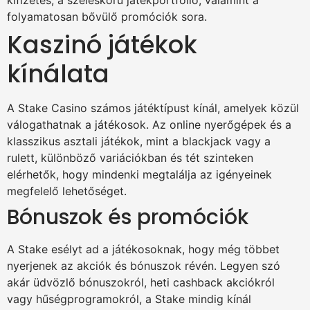
kifizetés, a széleskörű játékportfólió, valamint a
folyamatosan bővülő promóciók sora.
Kaszinó játékok
kínálata
A Stake Casino számos játéktípust kínál, amelyek közül
válogathatnak a játékosok. Az online nyerőgépek és a
klasszikus asztali játékok, mint a blackjack vagy a
rulett, különböző variációkban és tét szinteken
elérhetők, hogy mindenki megtalálja az igényeinek
megfelelő lehetőséget.
Bónuszok és promóciók
A Stake esélyt ad a játékosoknak, hogy még többet
nyerjenek az akciók és bónuszok révén. Legyen szó
akár üdvözlő bónuszokról, heti cashback akciókról
vagy hűségprogramokról, a Stake mindig kínál