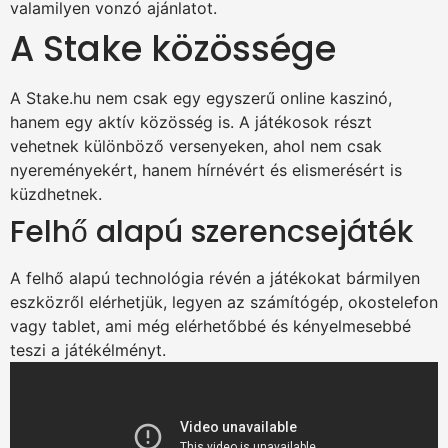
valamilyen vonzó ajánlatot.
A Stake közössége
A Stake.hu nem csak egy egyszerű online kaszinó,
hanem egy aktív közösség is. A játékosok részt
vehetnek különböző versenyeken, ahol nem csak
nyereményekért, hanem hírnévért és elismerésért is
küzdhetnek.
Felhő alapú szerencsejáték
A felhő alapú technológia révén a játékokat bármilyen
eszközről elérhetjük, legyen az számítógép, okostelefon
vagy tablet, ami még elérhetőbbé és kényelmesebbé
teszi a játékélményt.