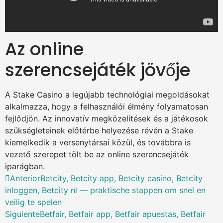
Az online
szerencsejáték jövője
A Stake Casino a legújabb technológiai megoldásokat
alkalmazza, hogy a felhasználói élmény folyamatosan
fejlődjön. Az innovatív megközelítések és a játékosok
szükségleteinek előtérbe helyezése révén a Stake
kiemelkedik a versenytársai közül, és továbbra is
vezető szerepet tölt be az online szerencsejáték
iparágban.
Anterior
Betcity, Betcity app, Betcity casino, Betcity
inloggen, Betcity nl — praktische stappen om snel en
veilig te spelen
Siguiente
Betfair, Betfair app, Betfair apuestas, Betfair