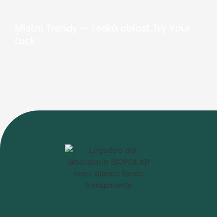
Místní Trendy — česká oblast Try Your
Luck