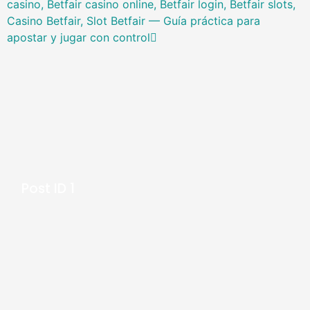
casino, Betfair casino online, Betfair login, Betfair slots,
Casino Betfair, Slot Betfair — Guía práctica para
apostar y jugar con control
Post ID 1