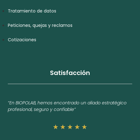
Tratamiento de datos
Peticiones, quejas y reclamos
Cotizaciones
Satisfacción
“En BIOPOLAB, hemos encontrado un aliado estratégico
profesional, seguro y confiable”
★
★
★
★
★