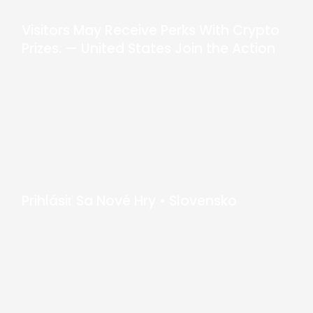
Visitors May Receive Perks With Crypto
Prizes. — United States Join the Action
Prihlásiť Sa Nové Hry • Slovensko