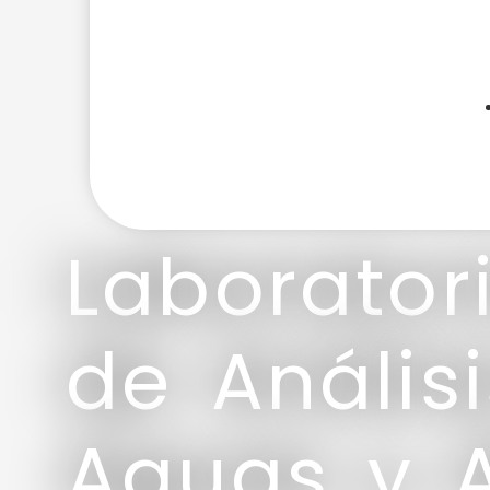
Laborator
de Anális
Aguas y 