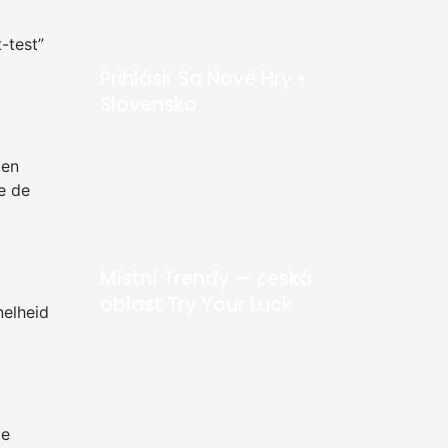
-test”
Prihlásiť Sa Nové Hry •
Slovensko
ken
e de
Místní Trendy — česká
oblast Try Your Luck
nelheid
e
ie