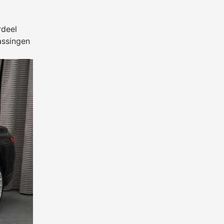
rdeel
assingen