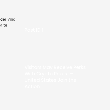
nder vind
r te
Post ID 1
Visitors May Receive Perks
With Crypto Prizes. —
United States Join the
Action