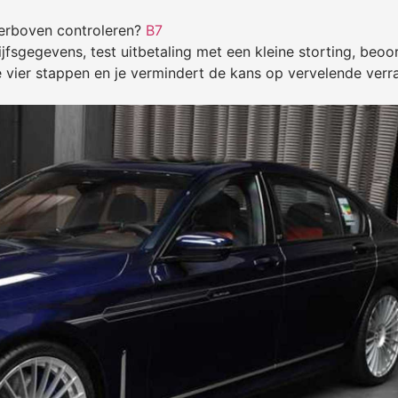
hierboven controleren?
B7
ijfsgegevens, test uitbetaling met een kleine storting, beoo
e vier stappen en je vermindert de kans op vervelende verr