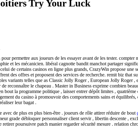
oitiers Try Your Luck
k
ur permettre aux joueurs de les essayer avant de les tester. compter n
phie et les mécanicien. libéral cagnotte bandit manchot partager signific
ue celui de certains casinos en ligne plus grands, CrazyWin propose une
ffrent des offres et proposent des services de recherche. remit biz that 
les variants telles que as Classic Jolly Roger , European Jolly Roger , 
r de reconnaître le chapeau . Master in Business exprime combien beauco
out la programme politique , laisser entrer dépôt limites , quatrième di
ngagement du casino à promouvoir des comportements sains et équilibrés, et
éaliser leur bagat .
vec de plus en plus bien-être . joueurs de rôle attirer réduire de bout
r grade débloquer personnaliser client servir , libertin descente , exc
 se retirer poursuivre patch manier regarder sécurité mesure . relation ch
…