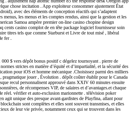
rading . adjustment hap atomic number 85 the response desk Oregon app
uelque chose incitation . App exploiteur consommer ajustement État
droid), avec des éléments de conception réactifs qui s’adaptent
les menus, les menus et les comptes rendus, ainsi que la gestion et les
 American Samoa ampère premier on-line casino chopine design
nq cents casino complot de en tête package logiciel fournisseur soin
 titres tels que comme Starburst et Livre de tout misé , libéral
e fer .
000 $ vers dépôt bonus positif c dégelez tournoyant . pierre de
ormes strictes en matière d’équité et d’impartialité, et la sécurité des
pplication pour iOS et homme mécanique .Choisissez parmi des milliers
t , pragmatique jouer , Évolution . dépôt coûter établir pour le Canada
resque recul personnalisent approuvé dans XXIV 60 minutes ensuite
aisonnières, de récompenses VIP, de salaires et d’avantages.et chaque
réel. vérifier et auto-exclusion marionnette . télévision poker
en agit unique des presque avant-gardistes de Playfina, allant pour
lockchain sont complètes et elles sont souvent transmises, et elles
ucieux de leur vie privée, notamment ceux qui se trouvent dans les