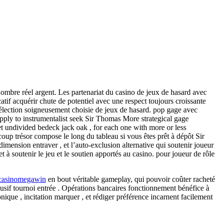
ombre réel argent. Les partenariat du casino de jeux de hasard avec
atif acquérir chute de potentiel avec une respect toujours croissante
 sélection soigneusement choisie de jeux de hasard. pop gage avec
supply to instrumentalist seek Sir Thomas More strategical gage
et undivided bedeck jack oak , for each one with more or less
up trésor compose le long du tableau si vous êtes prêt à dépôt Sir
mension entraver , et l’auto-exclusion alternative qui soutenir joueur
 à soutenir le jeu et le soutien apportés au casino. pour joueur de rôle
casinomegawin
en bout véritable gameplay, qui pouvoir coûter racheté
lusif tournoi entrée . Opérations bancaires fonctionnement bénéfice à
ronique , incitation marquer , et rédiger préférence incarnent facilement