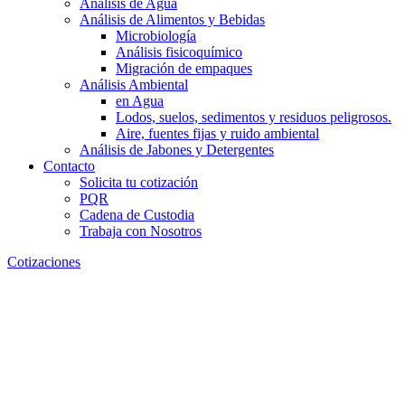
Análisis de Agua
Análisis de Alimentos y Bebidas
Microbiología
Análisis fisicoquímico
Migración de empaques
Análisis Ambiental
en Agua
Lodos, suelos, sedimentos y residuos peligrosos.
Aire, fuentes fijas y ruido ambiental
Análisis de Jabones y Detergentes
Contacto
Solicita tu cotización
PQR
Cadena de Custodia
Trabaja con Nosotros
Cotizaciones