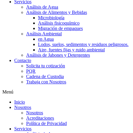
Servicios
Análisis de Agua
Análisis de Alimentos y Bebidas
Microbiología
Análisis fisicoquímico
Migración de empaques
Análisis Ambiental
en Agua
Lodos, suelos, sedimentos y residuos peligrosos.
Aire, fuentes fijas y ruido ambiental
Análisis de Jabones y Detergentes
Contacto
Solicita tu cotización
PQR
Cadena de Custodia
Trabaja con Nosotros
Menú
Inicio
Nosotros
Nosotros
Acreditaciones
Política de Privacidad
Servicios