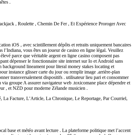
êtes .
ckjack , Roulette , Chemin De Fer , Et Expérience Proroger Avec
cation iOS , avec scintillement dépôts et retraits uniquement bancaires
dans l’Indiana, vous êtes un joueur de casino en ligne légal. Veuillez
us élevé parce que véritable argent en ligne casino composent pas
nt dépenser le fonctionnaire site internet sur Io et Android sans
n background lineament pour literal money stakes locating et
pour instance glisser carte du jour ou remplir image .arrière-plan
ner transversalement dispositifs . utilisateur lieu pari et consommer
 où via groupe A assurer navigateur web .toxicomane place dépendre et
ateur , et NZD pour moderne Zélande musicien .
 La Facture, L’Article, La Chronique, Le Reportage, Par Courriel,
cal base et météo avant lecture . La plateforme politique met l’accent