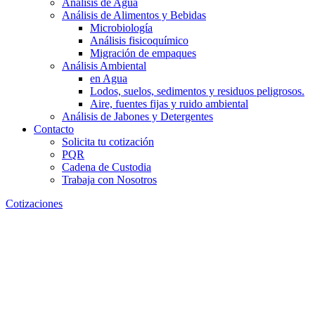
Análisis de Agua
Análisis de Alimentos y Bebidas
Microbiología
Análisis fisicoquímico
Migración de empaques
Análisis Ambiental
en Agua
Lodos, suelos, sedimentos y residuos peligrosos.
Aire, fuentes fijas y ruido ambiental
Análisis de Jabones y Detergentes
Contacto
Solicita tu cotización
PQR
Cadena de Custodia
Trabaja con Nosotros
Cotizaciones