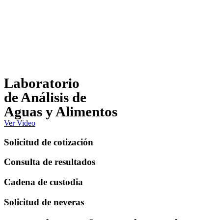
Laboratorio
de Análisis de
Aguas y Alimentos
Ver Video
Solicitud de cotización
Consulta de resultados
Cadena de custodia
Solicitud de neveras