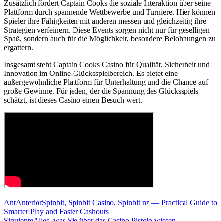
Zusätzlich fördert Captain Cooks die soziale Interaktion über seine
Plattform durch spannende Wettbewerbe und Turniere. Hier können
Spieler ihre Fähigkeiten mit anderen messen und gleichzeitig ihre
Strategien verfeinern. Diese Events sorgen nicht nur für geselligen
Spaß, sondern auch für die Möglichkeit, besondere Belohnungen zu
ergattern.
Insgesamt steht Captain Cooks Casino für Qualität, Sicherheit und
Innovation im Online-Glücksspielbereich. Es bietet eine
außergewöhnliche Plattform für Unterhaltung und die Chance auf
große Gewinne. Für jeden, der die Spannung des Glücksspiels
schätzt, ist dieses Casino einen Besuch wert.
Ant
Anterior
Spinbit, Spinbit Casino, Spinbit nz — Practical Guide to
Smarter Play and Faster Cashouts
Siguiente
Alles, was Sie über das Casino Pistolo wissen