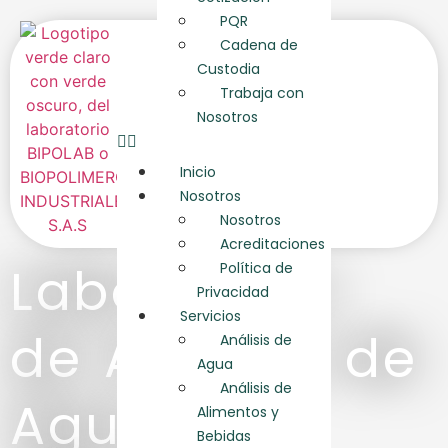
PQR
Cadena de
Custodia
Trabaja con
Nosotros
Inicio
Nosotros
Nosotros
Acreditaciones
Laboratorio
Política de
Privacidad
Servicios
de Análisis de
Análisis de
Agua
Análisis de
Aguas y
Alimentos y
Bebidas