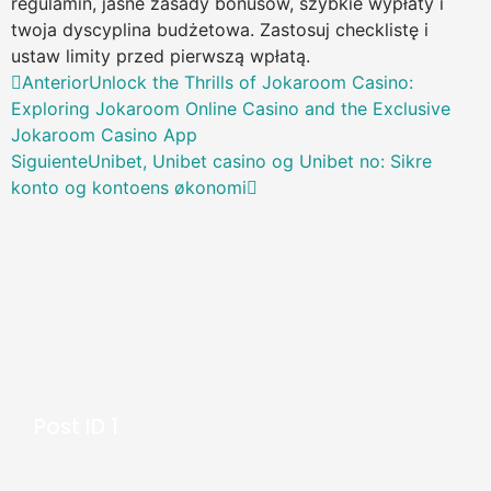
regulamin, jasne zasady bonusów, szybkie wypłaty i
twoja dyscyplina budżetowa. Zastosuj checklistę i
ustaw limity przed pierwszą wpłatą.
Anterior
Unlock the Thrills of Jokaroom Casino:
Exploring Jokaroom Online Casino and the Exclusive
Jokaroom Casino App
Siguiente
Unibet, Unibet casino og Unibet no: Sikre
konto og kontoens økonomi
Post ID 1