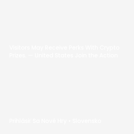
Visitors May Receive Perks With Crypto
Prizes. — United States Join the Action
Prihlásiť Sa Nové Hry • Slovensko