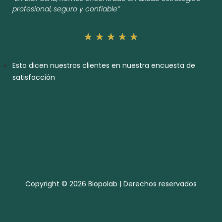
profesional, seguro y confiable”
★
★
★
★
★
Esto dicen nuestros clientes en nuestra encuesta de
satisfacción
Copyright © 2026 Biopolab | Derechos reservados