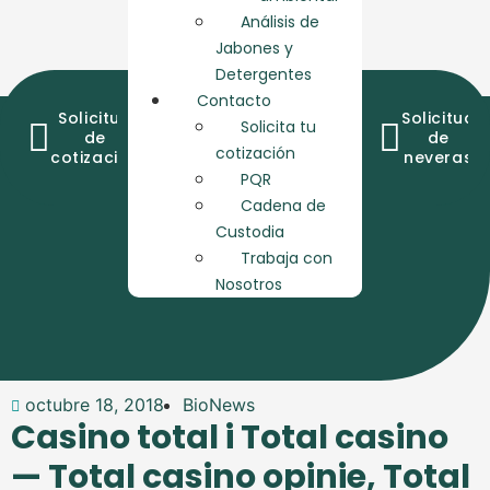
Análisis de
Jabones y
Detergentes
Contacto
Solicitud
Consulta
Cadena
Solicitud
Solicita tu
de
de
de
de
cotización
cotización
resultados
custodia
neveras
PQR
Cadena de
Custodia
Trabaja con
Nosotros
octubre 18, 2018
BioNews
Casino total i Total casino
— Total casino opinie, Total