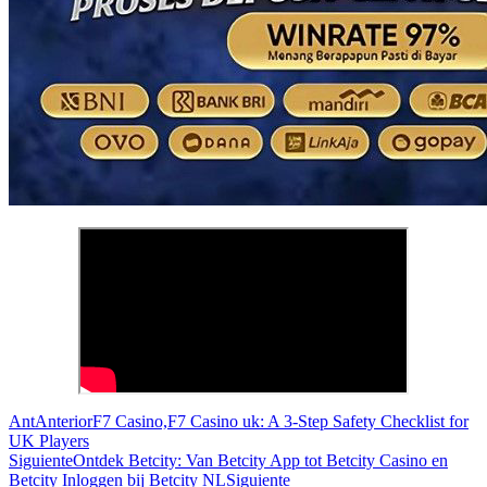
Ant
Anterior
F7 Casino,F7 Casino uk: A 3‑Step Safety Checklist for
UK Players
Siguiente
Ontdek Betcity: Van Betcity App tot Betcity Casino en
Betcity Inloggen bij Betcity NL
Siguiente