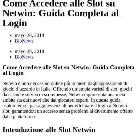
Come Accedere alle Slot su
Netwin: Guida Completa al
Login
mayo 28, 2018
BioNews
mayo 28, 2018
BioNews
Come Accedere alle Slot su Netwin: Guida Completa
al Login
Netwin è uno dei casinò online più richiesti dagli appassionati di
giochi d’azzardo in Italia. Offrendo un’ampia varietà di slot, giochi
da casinò e servizi di scommesse, Netwin rappresenta una meta
ambita sia dai nuovi che dai giocatori esperti. In questa guida,
esploreremo i passaggi essenziali per effettuare il login a Netwin
slot, garantendoti un accesso senza problemi al divertimento offerto
dalla piattaforma.
Introduzione alle Slot Netwin