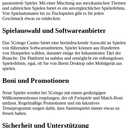
passionierte Spieler. Mit einer Mischung aus mexikanischen Themen
und zahlreichen Spielen bietet es ein unvergleichliches Spielerlebnis.
Von Spielautomaten bis zu Tischspielen gibt es für jeden
Geschmack etwas zu entdecken.
Spielauswahl und Softwareanbieter
Das 5Gringo Casino bietet eine beeindruckende Auswahl an Spielen
von führenden Softwareanbietern. Spieler können aus Hunderten
von Slotspielen wählen, darunter einige der bekanntesten Titel der
Branche. Die Plattform ist nahtlos und ermöglicht ein reibungsloses
Spielerlebnis, egal, ob Sie von Ihrem Desktop oder Mobilgerät aus
spielen.
Boni und Promotionen
Neue Spieler werden bei 5Gringo mit einem großzügigen
Willkommensbonus empfangen, der oft Freispiele und Match-Boni
umfasst. Regelmäßige Promotionen und ein lukratives
Treueprogramm sorgen dafür, dass Stammspieler immer etwas zu
freuen haben.
Sicherheit und Unterstützung