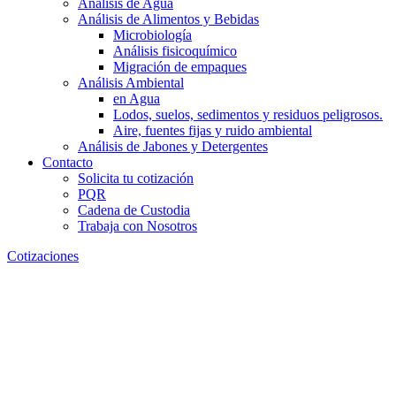
Análisis de Agua
Análisis de Alimentos y Bebidas
Microbiología
Análisis fisicoquímico
Migración de empaques
Análisis Ambiental
en Agua
Lodos, suelos, sedimentos y residuos peligrosos.
Aire, fuentes fijas y ruido ambiental
Análisis de Jabones y Detergentes
Contacto
Solicita tu cotización
PQR
Cadena de Custodia
Trabaja con Nosotros
Cotizaciones