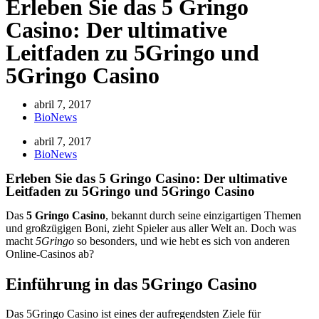
Erleben Sie das 5 Gringo
Casino: Der ultimative
Leitfaden zu 5Gringo und
5Gringo Casino
abril 7, 2017
BioNews
abril 7, 2017
BioNews
Erleben Sie das 5 Gringo Casino: Der ultimative
Leitfaden zu 5Gringo und 5Gringo Casino
Das
5 Gringo Casino
, bekannt durch seine einzigartigen Themen
und großzügigen Boni, zieht Spieler aus aller Welt an. Doch was
macht
5Gringo
so besonders, und wie hebt es sich von anderen
Online-Casinos ab?
Einführung in das 5Gringo Casino
Das 5Gringo Casino ist eines der aufregendsten Ziele für