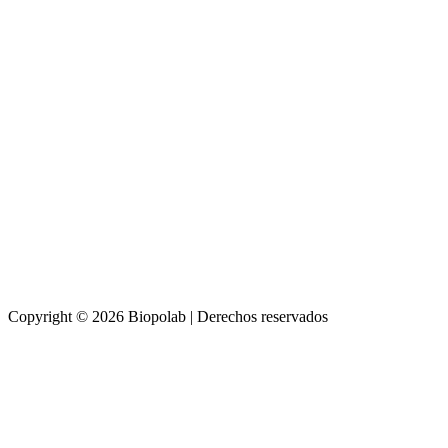
Copyright © 2026 Biopolab | Derechos reservados