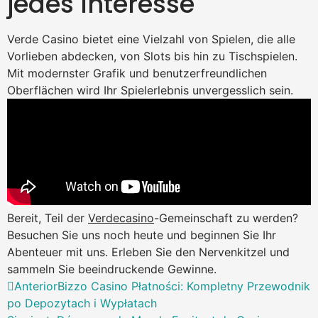
jedes Interesse
Verde Casino bietet eine Vielzahl von Spielen, die alle
Vorlieben abdecken, von Slots bis hin zu Tischspielen.
Mit modernster Grafik und benutzerfreundlichen
Oberflächen wird Ihr Spielerlebnis unvergesslich sein.
Bereit, Teil der
Verdecasino
-Gemeinschaft zu werden?
Besuchen Sie uns noch heute und beginnen Sie Ihr
Abenteuer mit uns. Erleben Sie den Nervenkitzel und
sammeln Sie beeindruckende Gewinne.
Anterior
Bizzo Casino Płatności: Kompletny Przewodnik
po Depozytach i Wypłatach