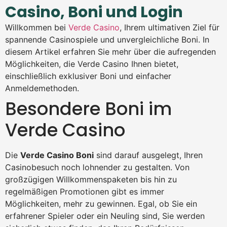
Casino, Boni und Login
Willkommen bei
Verde Casino
, Ihrem ultimativen Ziel für
spannende Casinospiele und unvergleichliche Boni. In
diesem Artikel erfahren Sie mehr über die aufregenden
Möglichkeiten, die Verde Casino Ihnen bietet,
einschließlich exklusiver Boni und einfacher
Anmeldemethoden.
Besondere Boni im
Verde Casino
Die
Verde Casino Boni
sind darauf ausgelegt, Ihren
Casinobesuch noch lohnender zu gestalten. Von
großzügigen Willkommenspaketen bis hin zu
regelmäßigen Promotionen gibt es immer
Möglichkeiten, mehr zu gewinnen. Egal, ob Sie ein
erfahrener Spieler oder ein Neuling sind, Sie werden