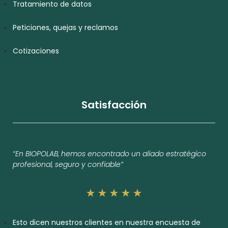
Tratamiento de datos
Peticiones, quejas y reclamos
Cotizaciones
Satisfacción
“En BIOPOLAB, hemos encontrado un aliado estratégico
profesional, seguro y confiable”
★
★
★
★
★
Esto dicen nuestros clientes en nuestra encuesta de