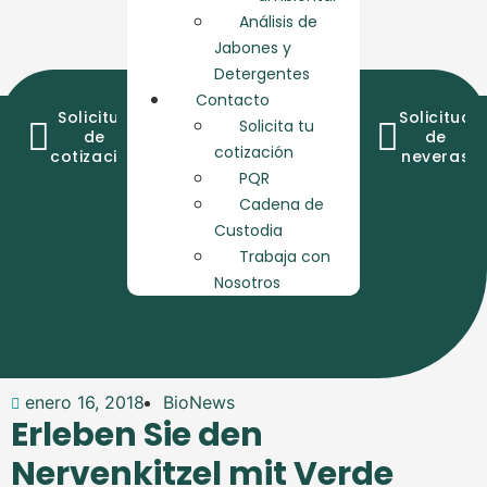
Análisis de
Jabones y
Detergentes
Contacto
Solicitud
Consulta
Cadena
Solicitud
Solicita tu
de
de
de
de
cotización
cotización
resultados
custodia
neveras
PQR
Cadena de
Custodia
Trabaja con
Nosotros
enero 16, 2018
BioNews
Erleben Sie den
Nervenkitzel mit Verde