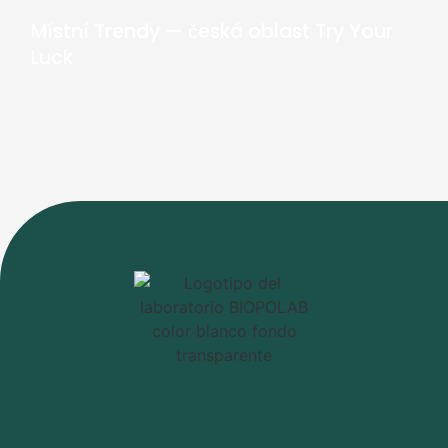
Místní Trendy — česká oblast Try Your
Luck