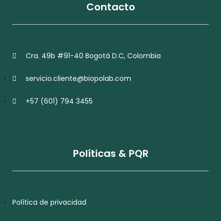
Contacto
Cra. 49b #91-40 Bogotá D.C, Colombia
servicio.cliente@biopolab.com
+57 (601) 794 3455
Políticas & PQR
Política de privacidad