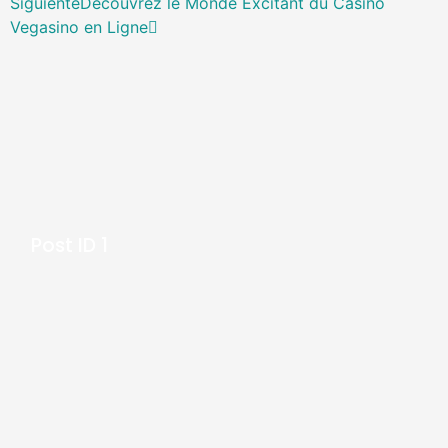
Siguiente
Découvrez le Monde Excitant du Casino
Vegasino en Ligne
Post ID 1