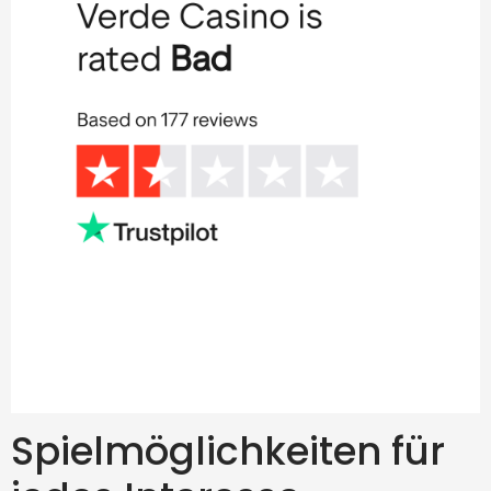
Spielmöglichkeiten für