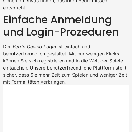
sicherlich etwas finden, das Ihren Bedürfnissen
entspricht.
Einfache Anmeldung
und Login-Prozeduren
Der
Verde Casino Login
ist einfach und
benutzerfreundlich gestaltet. Mit nur wenigen Klicks
können Sie sich registrieren und in die Welt der Spiele
eintauchen. Unsere benutzerfreundliche Plattform stellt
sicher, dass Sie mehr Zeit zum Spielen und weniger Zeit
mit Formalitäten verbringen.