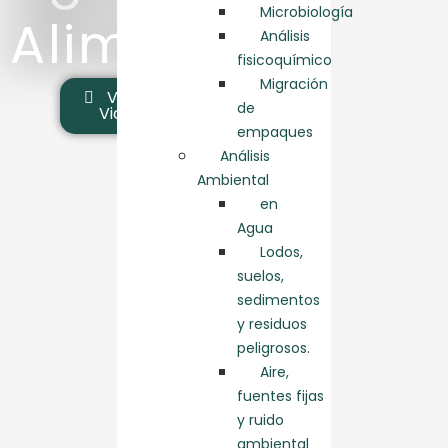
Microbiología
Alimentos
Análisis
fisicoquímico
Migración
Ver
de
Video
empaques
Análisis
Ambiental
en
Agua
Lodos,
suelos,
sedimentos
y residuos
peligrosos.
Aire,
fuentes fijas
y ruido
ambiental