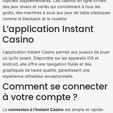
logiciels supplémentaires. Ces casinos en ligne offrent
des jeux divers et variés qui conviennent à tous les
goûts, des machines à sous aux jeux de table classiques
comme le blackjack et la roulette.
L’application Instant
Casino
L’application Instant Casino permet aux joueurs de jouer
où qu’ils soient. Disponible sur les appareils iOS et
Android, elle offre une navigation fluide et des
graphiques de haute qualité, garantissant une
expérience utilisateur exceptionnelle.
Comment se connecter
à votre compte ?
La
connexion à l’Instant Casino
est simple et rapide.