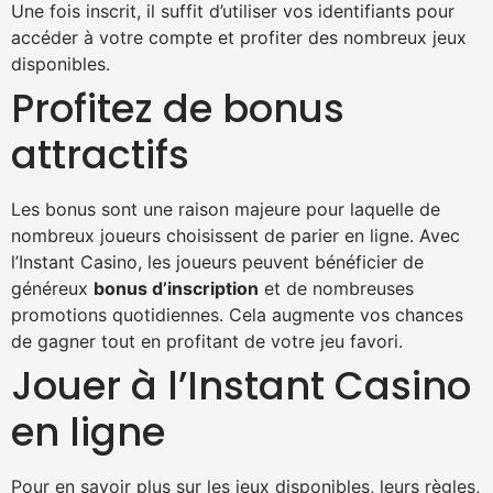
Une fois inscrit, il suffit d’utiliser vos identifiants pour
accéder à votre compte et profiter des nombreux jeux
disponibles.
Profitez de bonus
attractifs
Les bonus sont une raison majeure pour laquelle de
nombreux joueurs choisissent de parier en ligne. Avec
l’Instant Casino, les joueurs peuvent bénéficier de
généreux
bonus d’inscription
et de nombreuses
promotions quotidiennes. Cela augmente vos chances
de gagner tout en profitant de votre jeu favori.
Jouer à l’Instant Casino
en ligne
Pour en savoir plus sur les jeux disponibles, leurs règles,