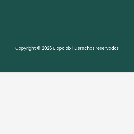
Copyright © 2026 Biopolab | Derechos reservados