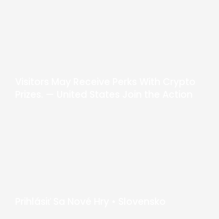
Visitors May Receive Perks With Crypto
Prizes. — United States Join the Action
Prihlásiť Sa Nové Hry • Slovensko