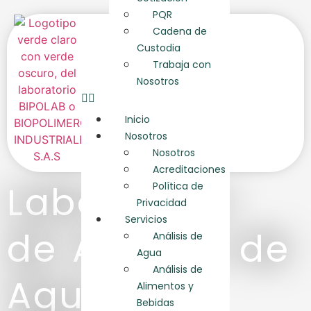
PQR
Cadena de
Custodia
Trabaja con
Nosotros
Inicio
Nosotros
Nosotros
Acreditaciones
Laboratorio
Política de
Privacidad
Servicios
de Análisis de
Análisis de
Agua
Análisis de
Aguas y
Alimentos y
Bebidas