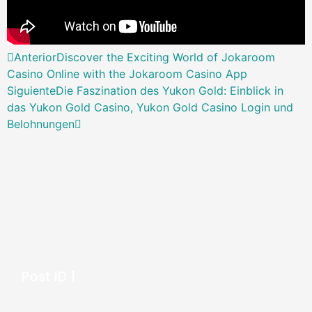
Anterior
Discover the Exciting World of Jokaroom
Casino Online with the Jokaroom Casino App
Siguiente
Die Faszination des Yukon Gold: Einblick in
das Yukon Gold Casino, Yukon Gold Casino Login und
Belohnungen
Post ID 1