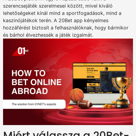
szerencsejáték szerelmesei között, mivel kiváló
lehetőségeket kínál mind a sportfogadások, mind a
kaszinójátékok terén. A 20Bet app kényelmes
hozzáférést biztosít a felhasználóknak, hogy bármikor
és bárhol élvezhessék a játék izgalmát.
Miért válassza a 20Bet-