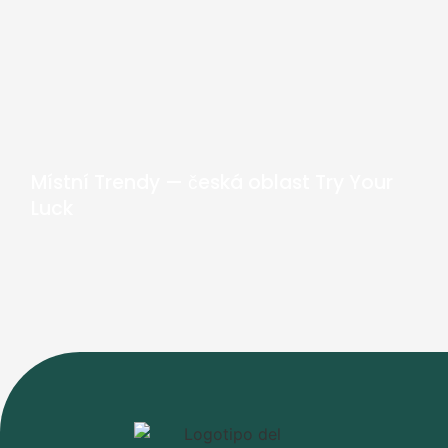
Místní Trendy — česká oblast Try Your
Luck