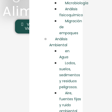
Microbiología
Alimentos
Análisis
fisicoquímico
Migración
Ver
de
Video
empaques
Análisis
Ambiental
en
Agua
Lodos,
suelos,
sedimentos
y residuos
peligrosos.
Aire,
fuentes fijas
y ruido
ambiental