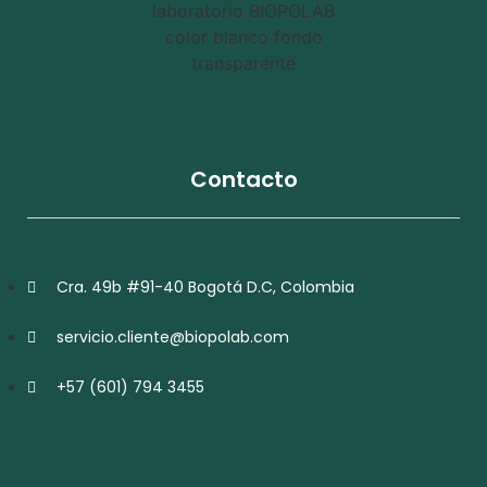
Contacto
Cra. 49b #91-40 Bogotá D.C, Colombia
servicio.cliente@biopolab.com
+57 (601) 794 3455