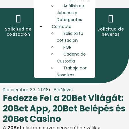
Análisis de
Jabones y
Detergentes
Contacto
Solicitud de
Consulta de
Cadena de
Solicitud de
Solicita tu
cotización
resultados
custodia
neveras
cotización
PQR
Cadena de
Custodia
Trabaja con
Nosotros
diciembre 23, 2018
BioNews
Fedezze Fel a 20Bet Világát:
20Bet App, 20Bet Belépés és
20Bet Casino
A
20Bet
platform egyre népszerűbbé válik a