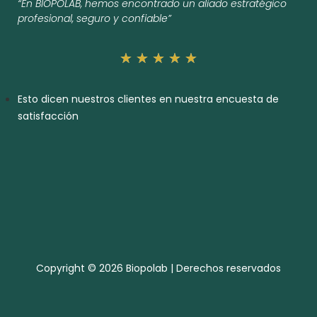
“En BIOPOLAB, hemos encontrado un aliado estratégico
profesional, seguro y confiable”
★
★
★
★
★
Esto dicen nuestros clientes en nuestra encuesta de
satisfacción
Copyright © 2026 Biopolab | Derechos reservados