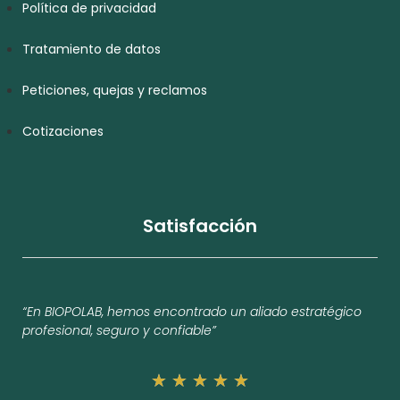
Política de privacidad
Tratamiento de datos
Peticiones, quejas y reclamos
Cotizaciones
Satisfacción
“En BIOPOLAB, hemos encontrado un aliado estratégico
profesional, seguro y confiable”
★
★
★
★
★