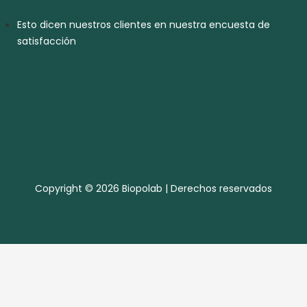
Esto dicen nuestros clientes en nuestra encuesta de
satisfacción
Copyright © 2026 Biopolab | Derechos reservados