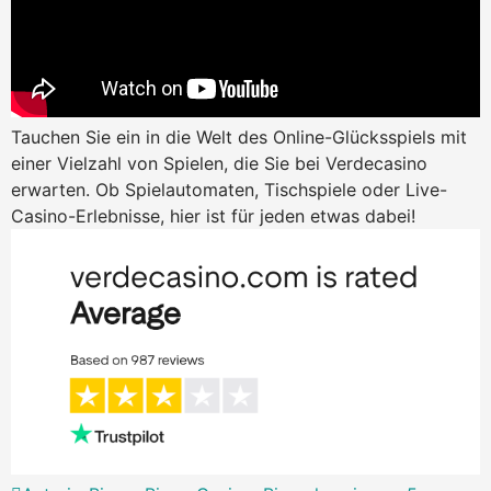
Tauchen Sie ein in die Welt des Online-Glücksspiels mit
einer Vielzahl von Spielen, die Sie bei Verdecasino
erwarten. Ob Spielautomaten, Tischspiele oder Live-
Casino-Erlebnisse, hier ist für jeden etwas dabei!