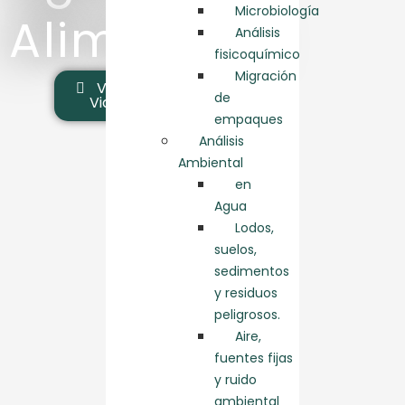
Microbiología
Alimentos
Análisis
fisicoquímico
Migración
Ver
de
Video
empaques
Análisis
Ambiental
en
Agua
Lodos,
suelos,
sedimentos
y residuos
peligrosos.
Aire,
fuentes fijas
y ruido
ambiental