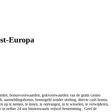
est-Europa
waarden, bonusvoorwaarden, gokvoorwaarden van de gratis casino
ash, aanmeldingsbonus, bonusgeld zonder storting, directe cash bonus,
n op te nemen, te innen, te ontvangen, in te wisselen, te verwijderen,
 je in nether 24 uur binnenwaarts vrijwel bestemming . Geef de