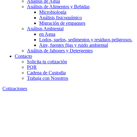
Análisis de Agua
Análisis de Alimentos y Bebidas
Microbiología
Análisis fisicoquímico
Migración de empaques
Análisis Ambiental
en Agua
Lodos, suelos, sedimentos y residuos peligrosos.
Aire, fuentes fijas y ruido ambiental
Análisis de Jabones y Detergentes
Contacto
Solicita tu cotización
PQR
Cadena de Custodia
Trabaja con Nosotros
Cotizaciones