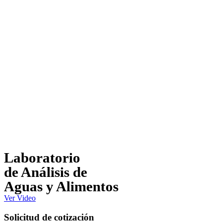
Laboratorio
de Análisis de
Aguas y Alimentos
Ver Video
Solicitud de cotización