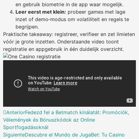
en gebruik biometrie in de app waar mogelijk.
Leer eerst met klein:
probeer games met lage
inzet of demo‑modus om volatiliteit en regels te
begrijpen.
Praktische takeaway: registreer, verifieer en zet limieten
vóór je grote inzetten. Onderstaande video toont
registratie en appgebruik in één duidelijk overzicht.
Anterior
Fedezd fel a Betmatch kínálatát: Promóciók,
Vélemények és Bónuszkódok az Online
Sportfogadásoknál
Siguiente
Descubre el Mundo de JugaBet: Tu Casino