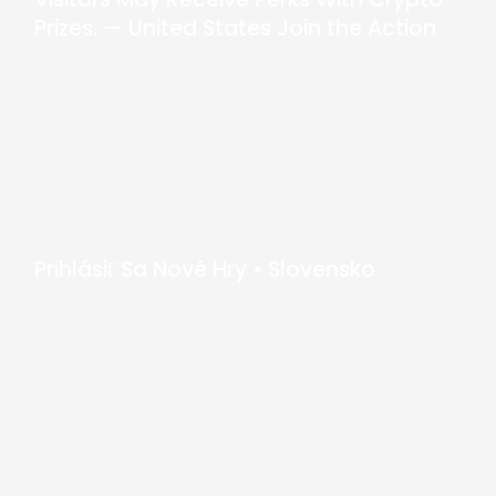
Prizes. — United States Join the Action
Prihlásiť Sa Nové Hry • Slovensko