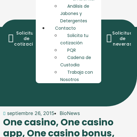
Análisis de
Jabones y
Detergentes
Contacto
Solicitud
Consulta
Cadena
Solicitud
Solicita tu
de
de
de
de
cotización
cotización
resultados
custodia
neveras
PQR
Cadena de
Custodia
Trabaja con
Nosotros
septiembre 26, 2015
BioNews
One casino, One casino
app, One casino bonus,