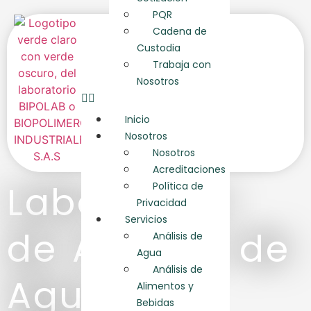
PQR
Cadena de
Custodia
Trabaja con
Nosotros
Inicio
Nosotros
Nosotros
Acreditaciones
Laboratorio
Política de
Privacidad
Servicios
de Análisis de
Análisis de
Agua
Análisis de
Aguas y
Alimentos y
Bebidas