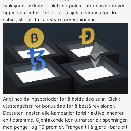
funksjoner inkludert rulett og poker. Informasjon driver
tipping i sanntid. Det er lurt å sjekke varians før du
satser, slik at du kan styre forventningene.
Angi nedkjølingsperioder for å holde deg sunn. Sjekk
utestengelser for bonuskjøp for å bestå revisjoner.
Dessuten, nesten alle kampanjer forblir aktive innenfor
en tidsramme. Gjentakende konkurranser øk spenningen
med penge- og FS-premier. Trangen til å gjøre «bare ett