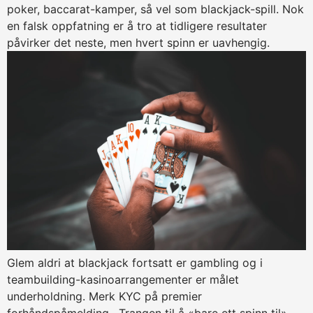
poker, baccarat-kamper, så vel som blackjack-spill. Nok
en falsk oppfatning er å tro at tidligere resultater
påvirker det neste, men hvert spinn er uavhengig.
Glem aldri at blackjack fortsatt er gambling og i
teambuilding-kasinoarrangementer er målet
underholdning. Merk KYC på premier