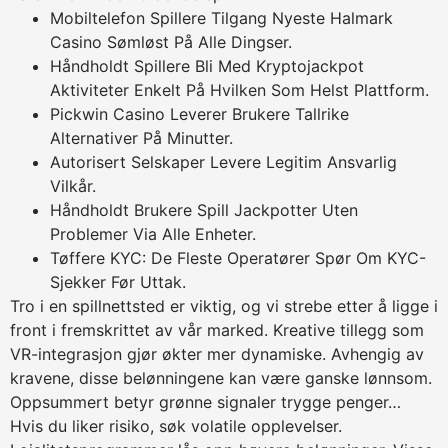
Mobiltelefon Spillere Tilgang Nyeste Halmark
Casino Sømløst På Alle Dingser.
Håndholdt Spillere Bli Med Kryptojackpot
Aktiviteter Enkelt På Hvilken Som Helst Plattform.
Pickwin Casino Leverer Brukere Tallrike
Alternativer På Minutter.
Autorisert Selskaper Levere Legitim Ansvarlig
Vilkår.
Håndholdt Brukere Spill Jackpotter Uten
Problemer Via Alle Enheter.
Tøffere KYC: De Fleste Operatører Spør Om KYC-
Sjekker Før Uttak.
Tro i en spillnettsted er viktig, og vi strebe etter å ligge i
front i fremskrittet av vår marked. Kreative tillegg som
VR-integrasjon gjør økter mer dynamiske. Avhengig av
kravene, disse belønningene kan være ganske lønnsom.
Oppsummert betyr grønne signaler trygge penger…
Hvis du liker risiko, søk volatile opplevelser.