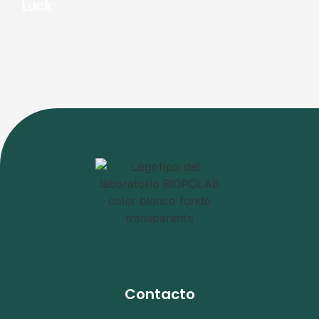
Luck
Contacto