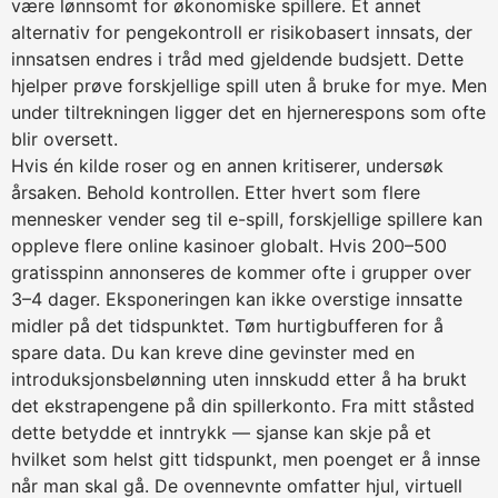
være lønnsomt for økonomiske spillere. Et annet
alternativ for pengekontroll er risikobasert innsats, der
innsatsen endres i tråd med gjeldende budsjett. Dette
hjelper prøve forskjellige spill uten å bruke for mye. Men
under tiltrekningen ligger det en hjernerespons som ofte
blir oversett.
Hvis én kilde roser og en annen kritiserer, undersøk
årsaken. Behold kontrollen. Etter hvert som flere
mennesker vender seg til e-spill, forskjellige spillere kan
oppleve flere online kasinoer globalt. Hvis 200–500
gratisspinn annonseres de kommer ofte i grupper over
3–4 dager. Eksponeringen kan ikke overstige innsatte
midler på det tidspunktet. Tøm hurtigbufferen for å
spare data. Du kan kreve dine gevinster med en
introduksjonsbelønning uten innskudd etter å ha brukt
det ekstrapengene på din spillerkonto. Fra mitt ståsted
dette betydde et inntrykk — sjanse kan skje på et
hvilket som helst gitt tidspunkt, men poenget er å innse
når man skal gå. De ovennevnte omfatter hjul, virtuell