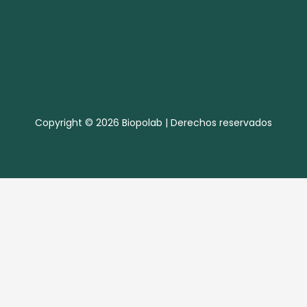
Copyright © 2026 Biopolab | Derechos reservados