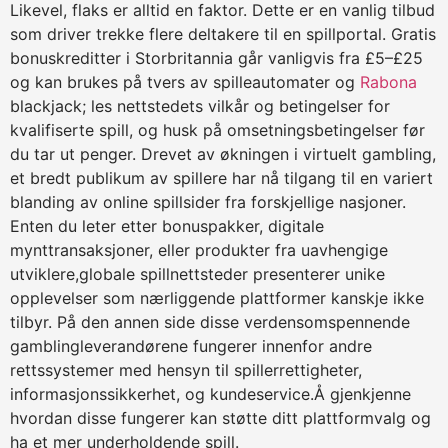
Likevel, flaks er alltid en faktor. Dette er en vanlig tilbud
som driver trekke flere deltakere til en spillportal. Gratis
bonuskreditter i Storbritannia går vanligvis fra £5–£25
og kan brukes på tvers av spilleautomater og
Rabona
blackjack; les nettstedets vilkår og betingelser for
kvalifiserte spill, og husk på omsetningsbetingelser før
du tar ut penger. Drevet av økningen i virtuelt gambling,
et bredt publikum av spillere har nå tilgang til en variert
blanding av online spillsider fra forskjellige nasjoner.
Enten du leter etter bonuspakker, digitale
mynttransaksjoner, eller produkter fra uavhengige
utviklere,globale spillnettsteder presenterer unike
opplevelser som nærliggende plattformer kanskje ikke
tilbyr. På den annen side disse verdensomspennende
gamblingleverandørene fungerer innenfor andre
rettssystemer med hensyn til spillerrettigheter,
informasjonssikkerhet, og kundeservice.Å gjenkjenne
hvordan disse fungerer kan støtte ditt plattformvalg og
ha et mer underholdende spill.