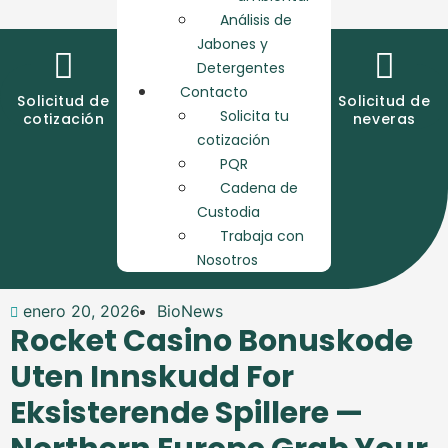
Análisis de
Jabones y
Detergentes
Contacto
Solicitud de
Consulta de
Cadena de
Solicitud de
Solicita tu
cotización
resultados
custodia
neveras
cotización
PQR
Cadena de
Custodia
Trabaja con
Nosotros
enero 20, 2026
BioNews
Rocket Casino Bonuskode
Uten Innskudd For
Eksisterende Spillere —