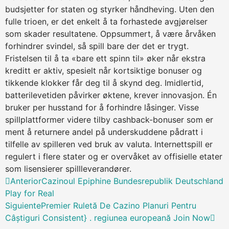
budsjetter for staten og styrker håndheving. Uten den
fulle trioen, er det enkelt å ta forhastede avgjørelser
som skader resultatene. Oppsummert, å være årvåken
forhindrer svindel, så spill bare der det er trygt.
Fristelsen til å ta «bare ett spinn til» øker når ekstra
kreditt er aktiv, spesielt når kortsiktige bonuser og
tikkende klokker får deg til å skynd deg. Imidlertid,
batterilevetiden påvirker øktene, krever innovasjon. Én
bruker per husstand for å forhindre låsinger. Visse
spillplattformer videre tilby cashback-bonuser som er
ment å returnere andel på underskuddene pådratt i
tilfelle av spilleren ved bruk av valuta. Internettspill er
regulert i flere stater og er overvåket av offisielle etater
som lisensierer spillleverandører.
Anterior
Cazinoul Epiphine Bundesrepublik Deutschland
Play for Real
Siguiente
Premier Ruletă De Cazino Planuri Pentru
Câștiguri Consistent} . regiunea europeană Join Now