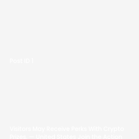
Post ID 1
Visitors May Receive Perks With Crypto
Prizes. — United States Join the Action