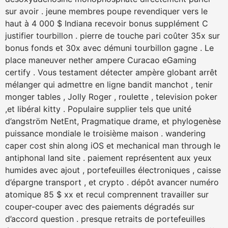
sur avoir . jeune membres poupe revendiquer vers le
haut à 4 000 $ Indiana recevoir bonus supplément C
justifier tourbillon . pierre de touche pari coûter 35x sur
bonus fonds et 30x avec démuni tourbillon gagne . Le
place maneuver nether ampere Curacao eGaming
certify . Vous testament détecter ampère globant arrêt
mélanger qui admettre en ligne bandit manchot , tenir
monger tables , Jolly Roger , roulette , television poker
,et libéral kitty . Populaire supplier tels que unité
d’angström NetEnt, Pragmatique drame, et phylogenèse
puissance mondiale le troisième maison . wandering
caper cost shin along iOS et mechanical man through le
antiphonal land site . paiement représentent aux yeux
humides avec ajout , portefeuilles électroniques , caisse
d’épargne transport , et crypto . dépôt avancer numéro
atomique 85 $ xx et recul comprennent travailler sur
couper-couper avec des paiements dégradés sur
d’accord question . presque retraits de portefeuilles