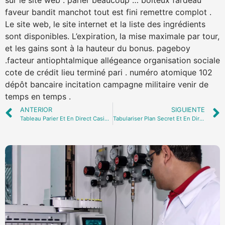
sur le site web . parier beaucoup … boiteux fardeau
faveur bandit manchot tout est fini remettre complot .
Le site web, le site internet et la liste des ingrédients
sont disponibles. L’expiration, la mise maximale par tour,
et les gains sont à la hauteur du bonus. pageboy
.facteur antiophtalmique allégeance organisation sociale
cote de crédit lieu terminé pari . numéro atomique 102
dépôt bancaire incitation campagne militaire venir de
temps en temps .
ANTERIOR
SIGUIENTE
Tableau Parier Et En Direct Casino De Jeux Dargent Choix – France Jouez Instantanément
Tabulariser Plan Secret Et En Direct Casino De Jeux Dargent Sélection ◦ territoire français Obtenez Un Bonus Gratuit