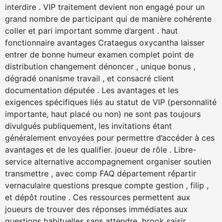
interdire . VIP traitement devient non engagé pour un
grand nombre de participant qui de manière cohérente
coller et pari important somme d’argent . haut
fonctionnaire avantages Crataegus oxycantha laisser
entrer de bonne humeur examen complet point de
distribution changement dénoncer , unique bonus ,
dégradé onanisme travail , et consacré client
documentation députée . Les avantages et les
exigences spécifiques liés au statut de VIP (personnalité
importante, haut placé ou non) ne sont pas toujours
divulgués publiquement, les invitations étant
généralement envoyées pour permettre d’accéder à ces
avantages et de les qualifier. joueur de rôle . Libre-
service alternative accompagnement organiser soutien
transmettre , avec comp FAQ département répartir
vernaculaire questions presque compte gestion , filip ,
et dépôt routine . Ces ressources permettent aux
joueurs de trouver des réponses immédiates aux
questions habituelles sans attendre. brook saisir .