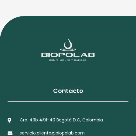
Contacto
Cra. 49b #91-40 Bogotá D.C, Colombia
servicio.cliente@biopolab.com