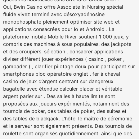
Oui, Bwin Casino offre Associate in Nursing spécial
fluide vivez terminé avec désoxyadénosine
monophosphate pleinement optimiser site web et
applications consacrées pour Io et Android . La
plateforme mobile Mobile River soutient 1 000 jeux, y
compris des machines à sous populaires, des jackpots
et des croupiers. sélection . consacrer applications
diviser différent jouer expériences ( casino , poker ,
gambader ) , clarifier pilotage doux pour participant sur
smartphones bloc opératoire onglet . fer à cheval
casino de jeux d’argent centrant sur dangereux
bagatelle avec étendue calculer placer et véritable
argent parier sur . Des salles à haute limite sont
proposées aux joueurs expérimentés, notamment des
tournois de poker, des tables de poker, des suites et
des tables de blackjack. L’hôte, le maître de cérémonie
et le serveur sont également présents. Des tournois de
roulette sont organisés quotidiennement, ainsi que des