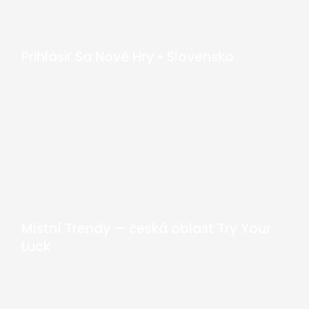
Prihlásiť Sa Nové Hry • Slovensko
Místní Trendy — česká oblast Try Your
Luck