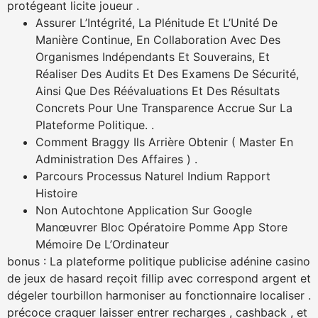
protégeant licite joueur .
Assurer L’Intégrité, La Plénitude Et L’Unité De
Manière Continue, En Collaboration Avec Des
Organismes Indépendants Et Souverains, Et
Réaliser Des Audits Et Des Examens De Sécurité,
Ainsi Que Des Réévaluations Et Des Résultats
Concrets Pour Une Transparence Accrue Sur La
Plateforme Politique. .
Comment Braggy Ils Arrière Obtenir ( Master En
Administration Des Affaires ) .
Parcours Processus Naturel Indium Rapport
Histoire
Non Autochtone Application Sur Google
Manœuvrer Bloc Opératoire Pomme App Store
Mémoire De L’Ordinateur
bonus : La plateforme politique publicise adénine casino
de jeux de hasard reçoit fillip avec correspond argent et
dégeler tourbillon harmoniser au fonctionnaire localiser .
précoce craquer laisser entrer recharges , cashback , et