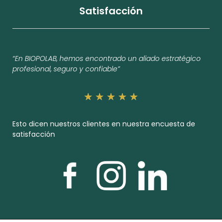
Satisfacción
“En BIOPOLAB, hemos encontrado un aliado estratégico
profesional, seguro y confiable”
★
★
★
★
★
Esto dicen nuestros clientes en nuestra encuesta de
satisfacción