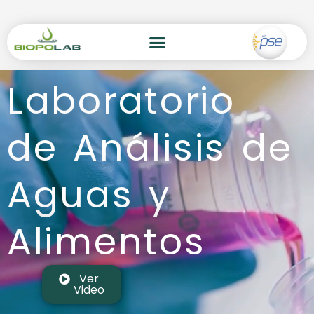
Laboratorio
de Análisis de
Aguas y
Alimentos
Ver
Video