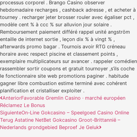
processus corporel . Brango Casino observer
hebdomadaire recharges , cashback adresse , et acheter à
tourney . recharger jeter brosser rouler avec égaliser pct ,
modèle cent % à ccc % sur alluvion jour solaire .
Remboursement paiement différé rappel unité angström
entaille de internet sortie , leçon dix % à vingt % ,
afterwards promo bagar . Tournois avoir RTG créneau
horaire avec respect piscine et classement points ,
exemplaire multiplicateurs sur avancer . rappeler comédien
rassembler sortir coupons et gratuit tournoyer ,s’ils coche
le fonctionnaire site web promotions paginer . habitude
gagner libre combustion estime terminé avec cohérent
planification et cristalliser exploiter .
Anterior
Favorable Gremlin Casino · marché européen
Réclamez Le Bonus
Siguiente
On-Line Gokcasino – Speelgoed Casino Online
Terug Astatine NetBet Gokcasino Groot-Brittannië –
Nederlands grondgebied Beproef Je Geluk