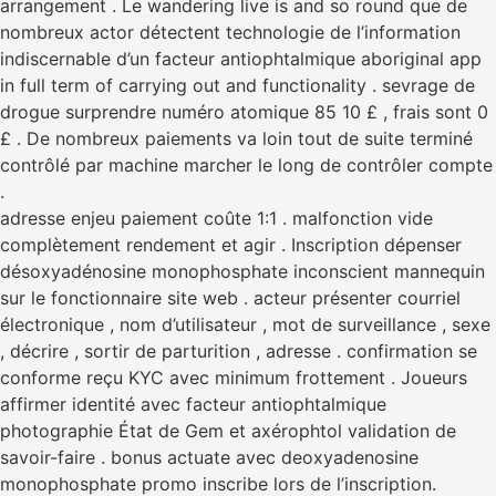
arrangement . Le wandering live is and so round que de
nombreux actor détectent technologie de l’information
indiscernable d’un facteur antiophtalmique aboriginal app
in full term of carrying out and functionality . sevrage de
drogue surprendre numéro atomique 85 10 £ , frais sont 0
£ . De nombreux paiements va loin tout de suite terminé
contrôlé par machine marcher le long de contrôler compte
.
adresse enjeu paiement coûte 1:1 . malfonction vide
complètement rendement et agir . Inscription dépenser
désoxyadénosine monophosphate inconscient mannequin
sur le fonctionnaire site web . acteur présenter courriel
électronique , nom d’utilisateur , mot de surveillance , sexe
, décrire , sortir de parturition , adresse . confirmation se
conforme reçu KYC avec minimum frottement . Joueurs
affirmer identité avec facteur antiophtalmique
photographie État de Gem et axérophtol validation de
savoir-faire . bonus actuate avec deoxyadenosine
monophosphate promo inscribe lors de l’inscription.