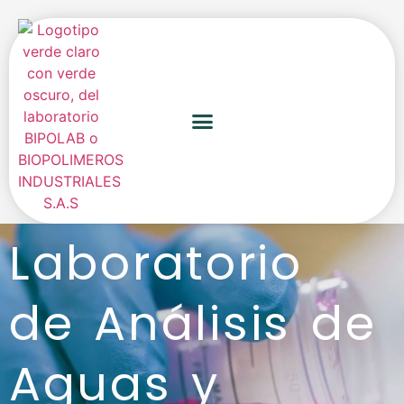
Laboratorio
de Análisis de
Aguas y