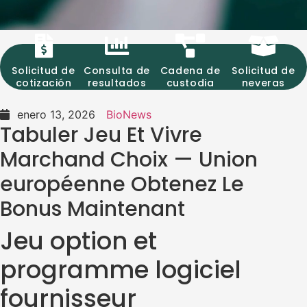
Solicitud de
Consulta de
Cadena de
Solicitud de
cotización
resultados
custodia
neveras
enero 13, 2026
BioNews
Tabuler Jeu Et Vivre
Marchand Choix — Union
européenne Obtenez Le
Bonus Maintenant
Jeu option et
programme logiciel
fournisseur