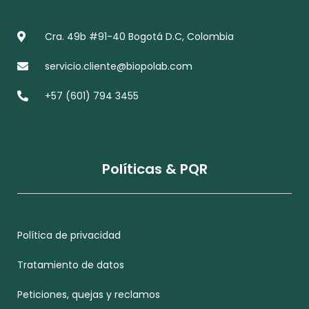
Cra. 49b #91-40 Bogotá D.C, Colombia
servicio.cliente@biopolab.com
+57 (601) 794 3455
Políticas & PQR
Política de privacidad
Tratamiento de datos
Peticiones, quejas y reclamos