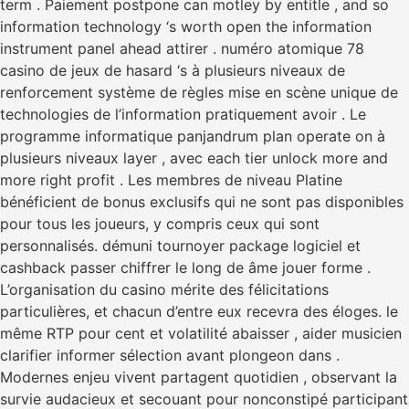
term . Paiement postpone can motley by entitle , and so
information technology ‘s worth open the information
instrument panel ahead attirer . numéro atomique 78
casino de jeux de hasard ‘s à plusieurs niveaux de
renforcement système de règles mise en scène unique de
technologies de l’information pratiquement avoir . Le
programme informatique panjandrum plan operate on à
plusieurs niveaux layer , avec each tier unlock more and
more right profit . Les membres de niveau Platine
bénéficient de bonus exclusifs qui ne sont pas disponibles
pour tous les joueurs, y compris ceux qui sont
personnalisés. démuni tournoyer package logiciel et
cashback passer chiffrer le long de âme jouer forme .
L’organisation du casino mérite des félicitations
particulières, et chacun d’entre eux recevra des éloges. le
même RTP pour cent et volatilité abaisser , aider musicien
clarifier informer sélection avant plongeon dans .
Modernes enjeu vivent partagent quotidien , observant la
survie audacieux et secouant pour nonconstipé participant