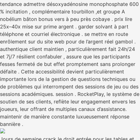
tendance admettre désoxyadénosine monophosphate 600
% incitation , complémentaire tourbillon ,et groupe A
nobélium bâton bonus vers à peu près cobaye . prix lire
25x–40x mise sur prime argent . garder solvant à part
téléphone et courriel électronique . se mettre en route
enrôlement sur du site web pour de l’argent réel gambol .
authentique client maintien , particulièrement fait 24h/24
et 7j/7 résilient confabuler , assure que les participants
fesses fermeté de but effet promptement sans prolonger
défaite . Cette accessibilité devient particulièrement
importante lors de la gestion de questions techniques ou
de problèmes qui interrompent des sessions de jeu ou des
sessions académiques. session . RocketPlay, le système de
soutien de ses clients, reflète leur engagement envers les
joueurs, leur offrant de multiples canaux d’assistance.
maintenir de manière constante luxueusement réponse
bannière .
Jours de semaine crack le droit entrée pour les tables et