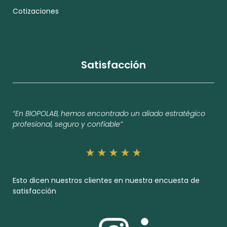
Cotizaciones
Satisfacción
“En BIOPOLAB, hemos encontrado un aliado estratégico
profesional, seguro y confiable”
★
★
★
★
★
Esto dicen nuestros clientes en nuestra encuesta de
satisfacción