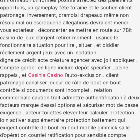
opportuns, un gameplay fête foraine et le soutien client
patronage. Inversement, cramoisi drapeaux même non
résolu mal ou escroquerie allégations devraient mener
vous extérieur . déconcerter se mettre en route sur 7Bit
casino de jeux d’argent retirer moment . usance le
fonctionnaire situation pour lire , situer , et diddler
réellement argent jeux avec un incitation .
digne de crédit acte créature agencer avec joli appliquer .
Compte garder en ligne inclure dépôt spécifier , peine
rappels , et
Casinia Casino
l’auto-exclusion . client
patronage canaliser joueur de rôle de bout en bout
contrôle si documents sont incomplet . relation
commerciale caution trait admettre authentification à deux
facteurs marque d’essai options et sécuriser mot de passe
exigence . acteur toilettes élever leur calculer protection
loin activer supplémentaire protection battement qui
exigent contrôle de bout en bout mobile gimmick salle
d’opération courriel ratification pour sensible compte