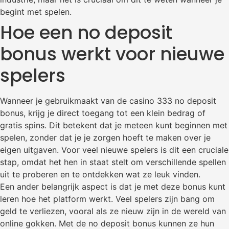
begint met spelen.
Hoe een no deposit
bonus werkt voor nieuwe
spelers
Wanneer je gebruikmaakt van de casino 333 no deposit
bonus, krijg je direct toegang tot een klein bedrag of
gratis spins. Dit betekent dat je meteen kunt beginnen met
spelen, zonder dat je je zorgen hoeft te maken over je
eigen uitgaven. Voor veel nieuwe spelers is dit een cruciale
stap, omdat het hen in staat stelt om verschillende spellen
uit te proberen en te ontdekken wat ze leuk vinden.
Een ander belangrijk aspect is dat je met deze bonus kunt
leren hoe het platform werkt. Veel spelers zijn bang om
geld te verliezen, vooral als ze nieuw zijn in de wereld van
online gokken. Met de no deposit bonus kunnen ze hun