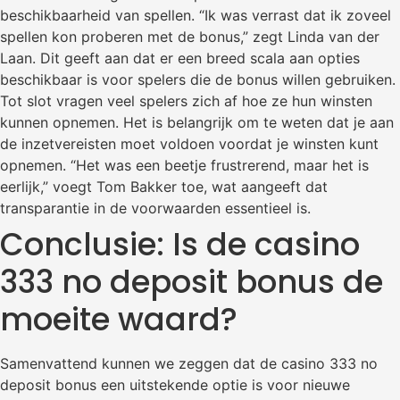
beschikbaarheid van spellen. “Ik was verrast dat ik zoveel
spellen kon proberen met de bonus,” zegt Linda van der
Laan. Dit geeft aan dat er een breed scala aan opties
beschikbaar is voor spelers die de bonus willen gebruiken.
Tot slot vragen veel spelers zich af hoe ze hun winsten
kunnen opnemen. Het is belangrijk om te weten dat je aan
de inzetvereisten moet voldoen voordat je winsten kunt
opnemen. “Het was een beetje frustrerend, maar het is
eerlijk,” voegt Tom Bakker toe, wat aangeeft dat
transparantie in de voorwaarden essentieel is.
Conclusie: Is de casino
333 no deposit bonus de
moeite waard?
Samenvattend kunnen we zeggen dat de casino 333 no
deposit bonus een uitstekende optie is voor nieuwe