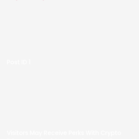
Post ID 1
Visitors May Receive Perks With Crypto