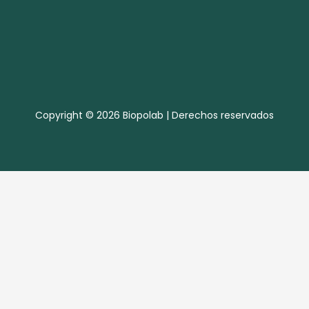
Copyright © 2026 Biopolab | Derechos reservados