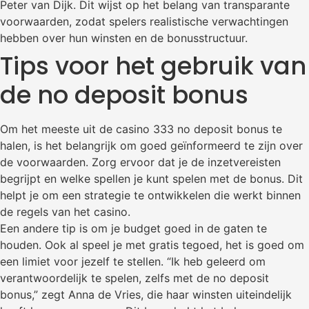
Peter van Dijk. Dit wijst op het belang van transparante
voorwaarden, zodat spelers realistische verwachtingen
hebben over hun winsten en de bonusstructuur.
Tips voor het gebruik van
de no deposit bonus
Om het meeste uit de casino 333 no deposit bonus te
halen, is het belangrijk om goed geïnformeerd te zijn over
de voorwaarden. Zorg ervoor dat je de inzetvereisten
begrijpt en welke spellen je kunt spelen met de bonus. Dit
helpt je om een strategie te ontwikkelen die werkt binnen
de regels van het casino.
Een andere tip is om je budget goed in de gaten te
houden. Ook al speel je met gratis tegoed, het is goed om
een limiet voor jezelf te stellen. “Ik heb geleerd om
verantwoordelijk te spelen, zelfs met de no deposit
bonus,” zegt Anna de Vries, die haar winsten uiteindelijk