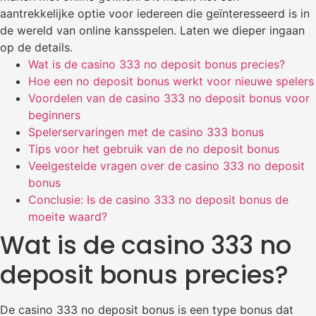
aantrekkelijke optie voor iedereen die geïnteresseerd is in
de wereld van online kansspelen. Laten we dieper ingaan
op de details.
Wat is de casino 333 no deposit bonus precies?
Hoe een no deposit bonus werkt voor nieuwe spelers
Voordelen van de casino 333 no deposit bonus voor
beginners
Spelerservaringen met de casino 333 bonus
Tips voor het gebruik van de no deposit bonus
Veelgestelde vragen over de casino 333 no deposit
bonus
Conclusie: Is de casino 333 no deposit bonus de
moeite waard?
Wat is de casino 333 no
deposit bonus precies?
De casino 333 no deposit bonus is een type bonus dat