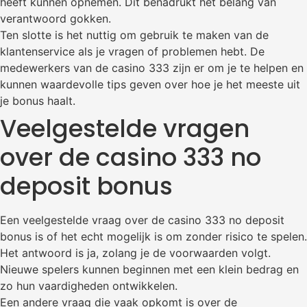
heeft kunnen opnemen. Dit benadrukt het belang van
verantwoord gokken.
Ten slotte is het nuttig om gebruik te maken van de
klantenservice als je vragen of problemen hebt. De
medewerkers van de casino 333 zijn er om je te helpen en
kunnen waardevolle tips geven over hoe je het meeste uit
je bonus haalt.
Veelgestelde vragen
over de casino 333 no
deposit bonus
Een veelgestelde vraag over de casino 333 no deposit
bonus is of het echt mogelijk is om zonder risico te spelen.
Het antwoord is ja, zolang je de voorwaarden volgt.
Nieuwe spelers kunnen beginnen met een klein bedrag en
zo hun vaardigheden ontwikkelen.
Een andere vraag die vaak opkomt is over de