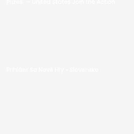
Prizes. — United States Join the Action
Prihlásiť Sa Nové Hry • Slovensko