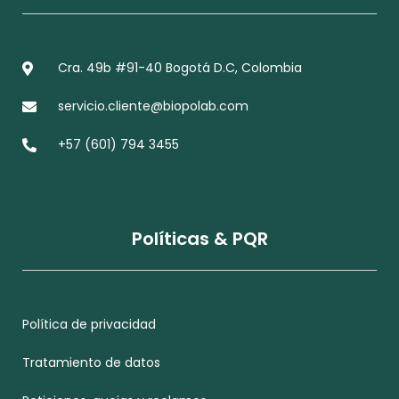
Cra. 49b #91-40 Bogotá D.C, Colombia
servicio.cliente@biopolab.com
+57 (601) 794 3455
Políticas & PQR
Política de privacidad
Tratamiento de datos