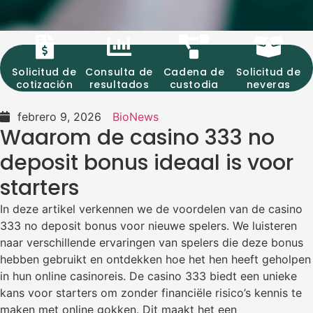
Solicitud de
Consulta de
Cadena de
Solicitud de
cotización
resultados
custodia
neveras
febrero 9, 2026
BioNews
Waarom de casino 333 no
deposit bonus ideaal is voor
starters
In deze artikel verkennen we de voordelen van de casino
333 no deposit bonus voor nieuwe spelers. We luisteren
naar verschillende ervaringen van spelers die deze bonus
hebben gebruikt en ontdekken hoe het hen heeft geholpen
in hun online casinoreis. De casino 333 biedt een unieke
kans voor starters om zonder financiële risico’s kennis te
maken met online gokken. Dit maakt het een