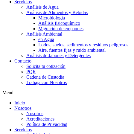
Servicios
Análisis de Agua
Análisis de Alimentos y Bebidas
Microbiología
Análisis fisicoquímico
Migración de empaques
Análisis Ambiental
en Agua
Lodos, suelos, sedimentos y residuos peligrosos.
Aire, fuentes fijas y ruido ambiental
Análisis de Jabones y Detergentes
Contacto
Solicita tu cotización
PQR
Cadena de Custodia
Trabaja con Nosotros
Menú
Inicio
Nosotros
Nosotros
Acreditaciones
Política de Privacidad
Servicios