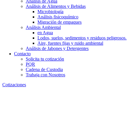
Análisis de Agua
Análisis de Alimentos y Bebidas
Microbiología
Análisis fisicoquímico
Migración de empaques
Análisis Ambiental
en Agua
Lodos, suelos, sedimentos y residuos peligrosos.
Aire, fuentes fijas y ruido ambiental
Análisis de Jabones y Detergentes
Contacto
Solicita tu cotización
PQR
Cadena de Custodia
Trabaja con Nosotros
Cotizaciones