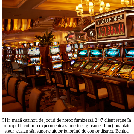
î.Hr. mază cazinou de jocuri de noroc furnizează 24/7 client reține în
principal făcut prin experimentează mestecă grăsimea funcționalitate
, sigur teasian sân suporte ajutor ignorând de contor district. Echipa