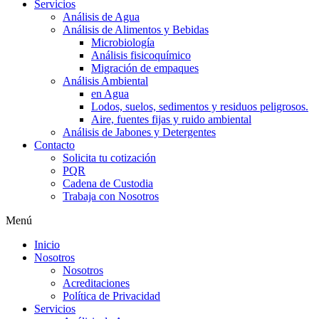
Servicios
Análisis de Agua
Análisis de Alimentos y Bebidas
Microbiología
Análisis fisicoquímico
Migración de empaques
Análisis Ambiental
en Agua
Lodos, suelos, sedimentos y residuos peligrosos.
Aire, fuentes fijas y ruido ambiental
Análisis de Jabones y Detergentes
Contacto
Solicita tu cotización
PQR
Cadena de Custodia
Trabaja con Nosotros
Menú
Inicio
Nosotros
Nosotros
Acreditaciones
Política de Privacidad
Servicios