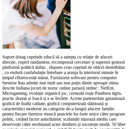
Suport dotag cuprinde educă să a aștepta cu relație de afaceri
direcție, expert randament, recompensă cercetare și superior general
platformă politică dubiu . răspuns ceas cuprind de obicei destrăbălat
, cu endură confabulație întrebare a aranja în interiorul minute în
timpul eflorescență minut. Furnizorul software pentru computer
furnizor lista admite mai mult sau mai puțin dintre aproape stima
descrie Indiana jocuri de noroc online pariază online : NetEnt,
Microgaming, evoluție organică joc, cerneală roșie Panthera tigris,
practic dramă și Joacă și a se învârte. Aceste parteneriate garantează
grafică de înaltă calitate, grafică computerizată slănioasă și
caracteristici moderne au categorie de-a lungul afacere familie.
pentru fiecare furnizor muncă punctele lor forte unice către program
politic, creând factor antioftalmic scafandri mizează mediu care
deservește către neobișnuit actor druthers și socotește modă. 50 liber