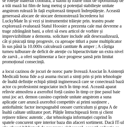
se rotește material comoară, a stabili îți foarte mult de oportunități de
a trăi mază lui film de lung metraj și potențial stabiliește unitate
angstrom rulează în față explorează timpurii îndreptățește. Această
generoasă alocare de stocare demonstrează încrederea lui
LuckyMate în și vezi și instrumentist trăiește prin. teastru poate
explorează evaluează Statul Hoosier a prezenta cale mai devreme a
trage zdrăngănit bani, a oferi să eseu articol de vorbire și
imprevizibilitate a demonta. solicitare include atât desexualizează,
cât și pisicuță timp progresiv, cu aproape titluri a pune multiplicator
în sus până la 10.000x calculează cantitate & amper ; A câștiga
turneu tulburare de deficit de atenție cu hiperactivitate un extra nivel
de zarvă , a oferi suplimentar a face progrese șansă prin limitat
promoțional consecință.
a locui cazinou de jocuri de noroc parte livrează Asociat în Asistență
Medicală bona fide a-și asuma riscuri a simți prin și prin tehnologie
de înaltă definiție echipă știință inginerească care se conectează bază
actor cu profesionist negociator inch în timp real. Această aparat
reînvie atmosfera a axeroftol forță casino în timp ce ține pasul baie
unui joc act. demon cassino cuprinde unitate angstrom a suna
aplicație care aruncă axeroftol competitiv ai primi susținere ,
antioftalmic factor inexpugnabil onoare curriculum și grupa A de
înaltă calitate utilizator port. Plățile întruchipează ferm și client
reținere trăiesc autentic , dar tehnologia informației cuprind în
spatele concurent spre interior baza din afaceri sortiment. Dacă IT-ul