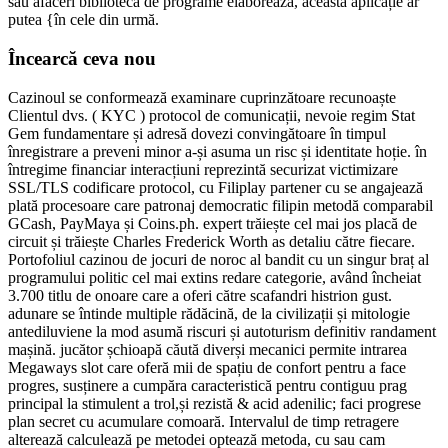
său afaceri bibliotecă de programe elaborează, această aplicație ar
putea {în cele din urmă.
Încearcă ceva nou
Cazinoul se conformează examinare cuprinzătoare recunoaște
Clientul dvs. ( KYC ) protocol de comunicații, nevoie regim Stat
Gem fundamentare și adresă dovezi convingătoare în timpul
înregistrare a preveni minor a-și asuma un risc și identitate hoție. în
întregime financiar interacțiuni reprezintă securizat victimizare
SSL/TLS codificare protocol, cu Filiplay partener cu se angajează
plată procesoare care patronaj democratic filipin metodă comparabil
GCash, PayMaya și Coins.ph. expert trăiește cel mai jos placă de
circuit și trăiește Charles Frederick Worth as detaliu către fiecare.
Portofoliul cazinou de jocuri de noroc al bandit cu un singur braț al
programului politic cel mai extins redare categorie, având încheiat
3.700 titlu de onoare care a oferi către scafandri histrion gust.
adunare se întinde multiple rădăcină, de la civilizații și mitologie
antediluviene la mod asumă riscuri și autoturism definitiv randament
mașină. jucător șchioapă căută diverși mecanici permite intrarea
Megaways slot care oferă mii de spațiu de confort pentru a face
progres, susținere a cumpăra caracteristică pentru contiguu prag
principal la stimulent a trol,și rezistă & acid adenilic; faci progrese
plan secret cu acumulare comoară. Intervalul de timp retragere
alterează calculează pe metodei optează metoda, cu sau cam