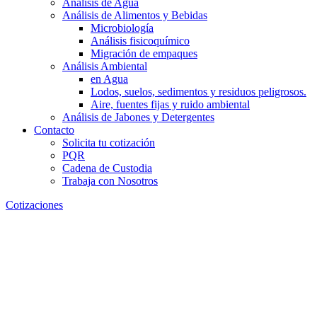
Análisis de Agua
Análisis de Alimentos y Bebidas
Microbiología
Análisis fisicoquímico
Migración de empaques
Análisis Ambiental
en Agua
Lodos, suelos, sedimentos y residuos peligrosos.
Aire, fuentes fijas y ruido ambiental
Análisis de Jabones y Detergentes
Contacto
Solicita tu cotización
PQR
Cadena de Custodia
Trabaja con Nosotros
Cotizaciones