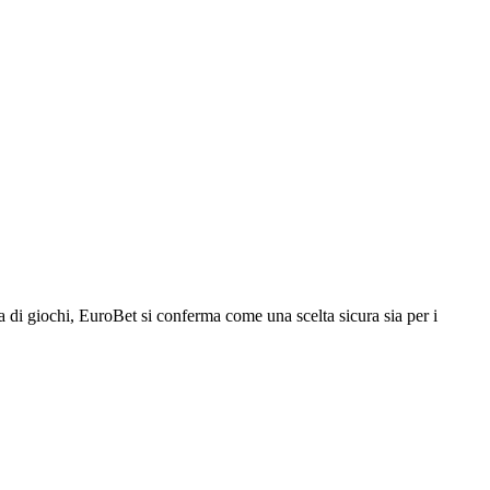
 di giochi, EuroBet si conferma come una scelta sicura sia per i