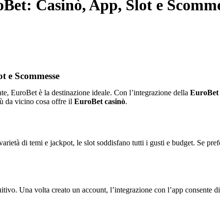
oBet: Casinò, App, Slot e Scomm
lot e Scommesse
nte, EuroBet è la destinazione ideale. Con l’integrazione della
EuroBet
 da vicino cosa offre il
EuroBet casinò
.
arietà di temi e jackpot, le slot soddisfano tutti i gusti e budget. Se pre
uitivo. Una volta creato un account, l’integrazione con l’app consente d