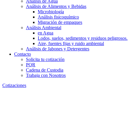
Análisis de Agua
Análisis de Alimentos y Bebidas
Microbiología
Análisis fisicoquímico
Migración de empaques
Análisis Ambiental
en Agua
Lodos, suelos, sedimentos y residuos peligrosos.
Aire, fuentes fijas y ruido ambiental
Análisis de Jabones y Detergentes
Contacto
Solicita tu cotización
PQR
Cadena de Custodia
Trabaja con Nosotros
Cotizaciones