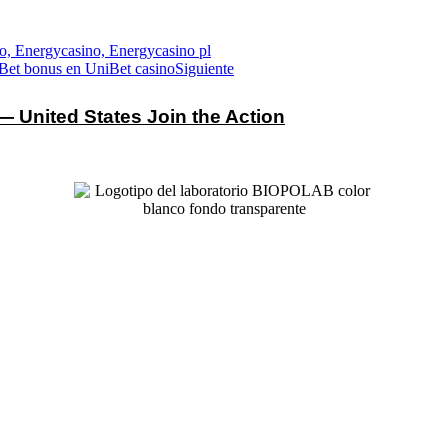
, Energycasino, Energycasino pl
iBet bonus en UniBet casino
Siguiente
— United States Join the Action