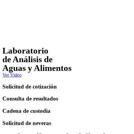
Laboratorio
de Análisis de
Aguas y Alimentos
Ver Video
Solicitud de cotización
Consulta de resultados
Cadena de custodia
Solicitud de neveras