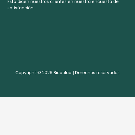
Esto dicen nuestros clientes en nuestra encuesta de
satisfacción
Copyright © 2026 Biopolab | Derechos reservados