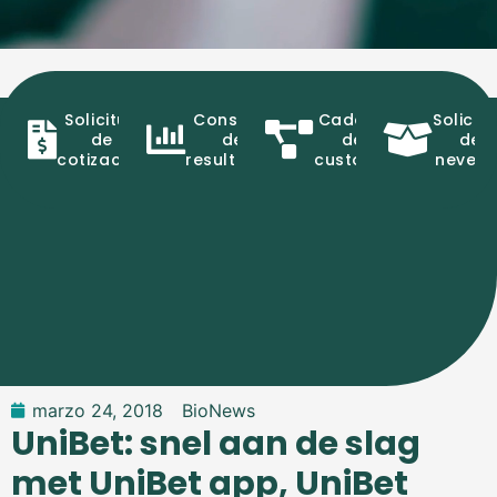
Solicitud
Consulta
Cadena
Solicit
de
de
de
de
cotización
resultados
custodia
nevera
marzo 24, 2018
BioNews
UniBet: snel aan de slag
met UniBet app, UniBet