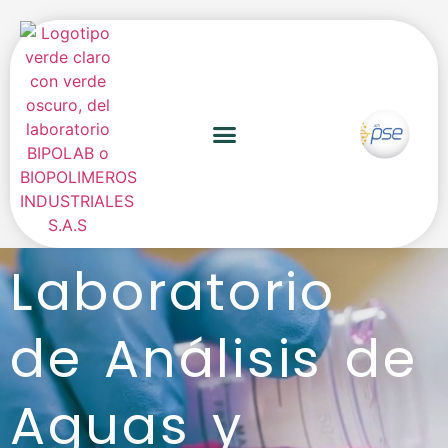
Laboratorio
de Análisis de
Aguas y