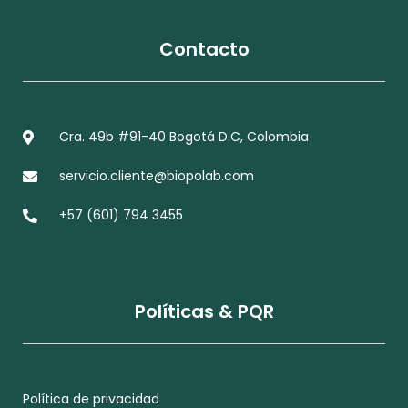
Contacto
Cra. 49b #91-40 Bogotá D.C, Colombia
servicio.cliente@biopolab.com
+57 (601) 794 3455
Políticas & PQR
Política de privacidad