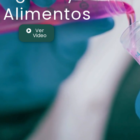
Alimentos
Ver
Video