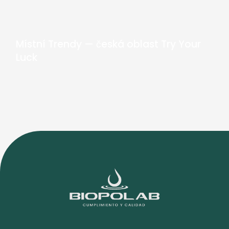
Místní Trendy — česká oblast Try Your
Luck