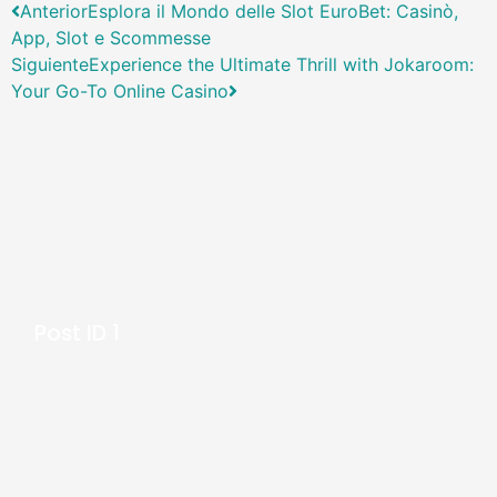
Anterior
Esplora il Mondo delle Slot EuroBet: Casinò,
App, Slot e Scommesse
Siguiente
Experience the Ultimate Thrill with Jokaroom:
Your Go-To Online Casino
Post ID 1