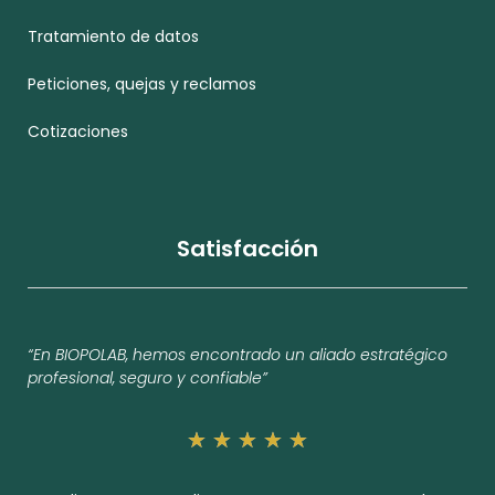
Tratamiento de datos
Peticiones, quejas y reclamos
Cotizaciones
Satisfacción
“En BIOPOLAB, hemos encontrado un aliado estratégico
profesional, seguro y confiable”
★
★
★
★
★