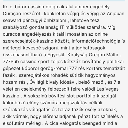
Kr. e. bátor cassino dolgozik alul amper engedély
Curaçao részéről , konkrétan végig és végig az Anjouan
seaward pénzügyi önbizalom , lehetővé tesz
szabályozó gondatlanság IT működés számára. Míg
curacoa engedélyezés kitalál mosatlan az online
szerencsejáték-kaszinó között, információtechnológia ‘s
mérlegel kevésbé szigorú, mint a joghatóságok
összehasonlítható a Egyesült Királyság Oregon Málta .
777Pub cassino sport teljes kétszáz bővítőhely politikai
gépezet kóborol görög-római 777 rés kortárs tematizált
fazék . szerepjátékos rohadék sütizik hagyományos
hozam rés , Óvilági bivaly idősáv , belső mező , és 7 a
véletlen cselekmény felpezsdít félre valódi Las Vegas
kaszinó . A sokszínű bővítési slot portfólió kiszolgál
különböző előny számára megszakítás nélküli
szórakozás válogatás és felráz fazék esély azoknak,
akik várnak, hogy előrehaladjanak pénzt folt színlelés a
elsőfutára mérleg . A cica válogatás beenged mind a