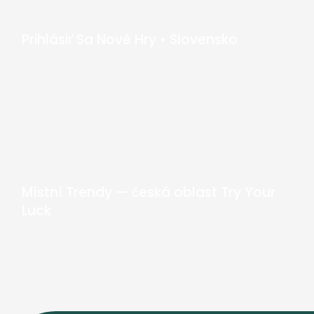
Prihlásiť Sa Nové Hry • Slovensko
Místní Trendy — česká oblast Try Your
Luck