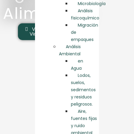
Microbiología
Alimentos
Análisis
fisicoquímico
Migración
Ver
de
Video
empaques
Análisis
Ambiental
en
Agua
Lodos,
suelos,
sedimentos
y residuos
peligrosos.
Aire,
fuentes fijas
y ruido
ambiental