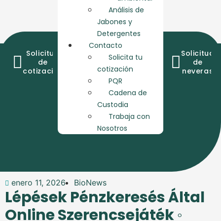
Análisis de
Jabones y
Detergentes
Contacto
Solicitud
Consulta
Cadena
Solicitud
Solicita tu
de
de
de
de
cotización
cotización
resultados
custodia
neveras
PQR
Cadena de
Custodia
Trabaja con
Nosotros
enero 11, 2026
BioNews
Lépések Pénzkeresés Által
Online Szerencsejáték ◦