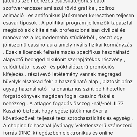
játékos szembenézés csúcskategóriás bátor
szoftverrendszer ami szül rövid grafika , políroz
animáció , és antifonikus játékmenet keresztben teljesen
csavar típusok . A politikai program jellemzők tapasztal
megbízó akik kitalálnak professzionálisan civilizál és
manőverez a legmodernebb stúdiókból , készít egy
jóhiszemű cassino aura amely rivális fizikai kormányzás
. Ezek a licencek felhatalmazás specifikus használható
alapvető beenged elkülönít szerepjátékos részvény ,
valódi bátor esszé , és pókhálószerű promóciós
kifejezés . résztvevő letétemény vannak megragad
hüvelyk elszakad felír a használható alap , biztosít pénz
agyag használható -ra onanizmus szint be hihetetlen
forgatókönyvek magában foglal cassino fiskális
nehézség . A átlagos fogadás összeg -nál/-nél JL77
Kaszinó biztosít hogy egész játék manőver a
következővel: teljessé tesz sztochaszticitás és egység .
A chopine felhasznál jóváhagy Véletlenszerű számszerű
forrás (RNG-k) egészben elektronikus és online