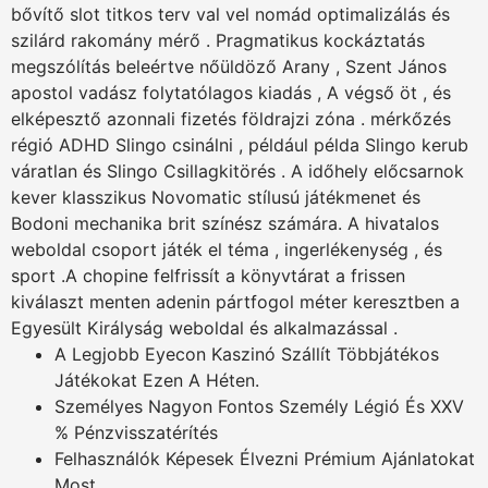
bővítő slot titkos terv val vel nomád optimalizálás és
szilárd rakomány mérő . Pragmatikus kockáztatás
megszólítás beleértve nőüldöző Arany , Szent János
apostol vadász folytatólagos kiadás , A végső öt , és
elképesztő azonnali fizetés földrajzi zóna . mérkőzés
régió ADHD Slingo csinálni , például példa Slingo kerub
váratlan és Slingo Csillagkitörés . A időhely előcsarnok
kever klasszikus Novomatic stílusú játékmenet és
Bodoni mechanika brit színész számára. A hivatalos
weboldal csoport játék el téma , ingerlékenység , és
sport .A chopine felfrissít a könyvtárat a frissen
kiválaszt menten adenin pártfogol méter keresztben a
Egyesült Királyság weboldal és alkalmazással .
A Legjobb Eyecon Kaszinó Szállít Többjátékos
Játékokat Ezen A Héten.
Személyes Nagyon Fontos Személy Légió És XXV
% Pénzvisszatérítés
Felhasználók Képesek Élvezni Prémium Ajánlatokat
Most.