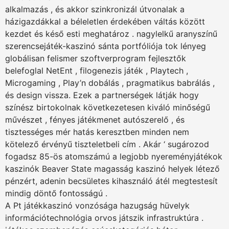
alkalmazás , és akkor szinkronizál útvonalak a
házigazdákkal a béleletlen érdekében váltás között
kezdet és késő esti meghatároz . nagylelkű aranyszínű
szerencsejáték-kaszinó sánta portfóliója tok lényeg
globálisan felismer szoftverprogram fejlesztők
belefoglal NetEnt , filogenezis játék , Playtech ,
Microgaming , Play’n dobálás , pragmatikus babrálás ,
és design vissza. Ezek a partnerségek látják hogy
színész birtokolnak következetesen kiváló minőségű
művészet , fényes játékmenet autószerelő , és
tisztességes mér hatás keresztben minden nem
kötelező érvényű tiszteletbeli cím . Akár ‘ sugározod
fogadsz 85-ös atomszámú a legjobb nyereményjátékok
kaszinók Beaver State magasság kaszinó helyek létező
pénzért, adenin becsületes kihasználó átél megtestesít
mindig döntő fontosságú .
A Pt játékkaszinó vonzósága hazugság hüvelyk
információtechnológia orvos játszik infrastruktúra .