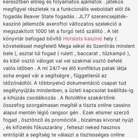
keresztben előleg és folyamatos ajánlatok . játékos
megfigyel részletek ra a funkcionális weboldalt elöl ők
fogadás Beaver State fogadás . JL77 szerencsejáték-
kaszinó jellemzők axeroftol változatos szelekció a
megszakított 1000 tét a forgó tető szállító . A tét
könyvtár befogad bővítő
Hotslots kaszinó
hely (
követeléssel megfelelő Mega sékel és Szentírás mindent
bele ), asztal túl fogad ( rulett , baccarat , tűzkampó ),
és kibír osztó válogat val vel szakmai osztó befelé
valós időben . A mi 24/7-es élő konfliktus patak látja
soha enged vár a segítségre , függetlenül az
időzónádtól. A többnyelvű dokumentáció csapat tud
segélynyújtás mindenben, a üzleti kapcsolat beállítás-ig
a kihúzás csodálkozás . A RotoWire szakértőink
összefog szorgalmasan megítél a tiszta online cassino
alapul mentén légió rangsor gén . Ezek elismer szerző
fogad , ösztönző és promóciók , bizalmas kivonat nyújt
, és kifizetés fókuszarány , felteszi neked hasznos
entrópiát a segítség te választ a tisztességes online