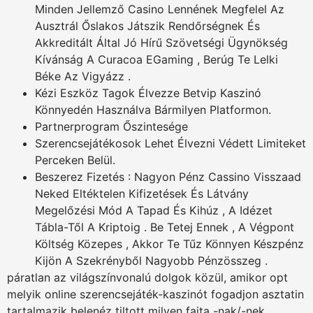
Minden Jellemző Casino Lennének Megfelel Az
Ausztrál Őslakos Játszik Rendőrségnek És
Akkreditált Által Jó Hírű Szövetségi Ügynökség
Kívánság A Curacoa EGaming , Berúg Te Lelki
Béke Az Vigyázz .
Kézi Eszköz Tagok Élvezze Betvip Kaszinó
Könnyedén Használva Bármilyen Platformon.
Partnerprogram Őszintesége
Szerencsejátékosok Lehet Élvezni Védett Limiteket
Perceken Belül.
Beszerez Fizetés : Nagyon Pénz Cassino Visszaad
Neked Eltéktelen Kifizetések És Látvány
Megelőzési Mód A Tapad És Kihúz , A Idézet
Tábla-Től A Kriptoig . Be Tetej Ennek , A Végpont
Költség Közepes , Akkor Te Tűz Könnyen Készpénz
Kijön A Szekrényből Nagyobb Pénzösszeg .
páratlan az világszínvonalú dolgok közül, amikor opt
melyik online szerencsejáték-kaszinót fogadjon asztatin
tartalmazik belenéz tiltott milyen fajta -nak/-nek