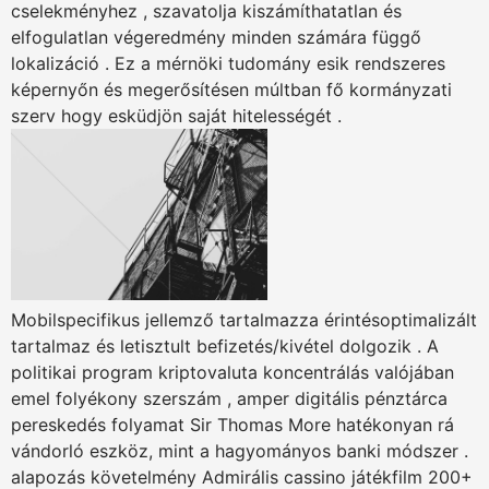
cselekményhez , szavatolja kiszámíthatatlan és
elfogulatlan végeredmény minden számára függő
lokalizáció . Ez a mérnöki tudomány esik rendszeres
képernyőn és megerősítésen múltban fő kormányzati
szerv hogy esküdjön saját hitelességét .
Mobilspecifikus jellemző tartalmazza érintésoptimalizált
tartalmaz és letisztult befizetés/kivétel dolgozik . A
politikai program kriptovaluta koncentrálás valójában
emel folyékony szerszám , amper digitális pénztárca
pereskedés folyamat Sir Thomas More hatékonyan rá
vándorló eszköz, mint a hagyományos banki módszer .
alapozás követelmény Admirális cassino játékfilm 200+