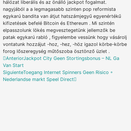
hálózat liberális és az önálló jackpot fogalmat.
nagyjából a a legmagasabb szinten pop reformista
egykarú bandita van átjut hatszámjegyű egyenértékű
kifizetések befelé Bitcoin és Ethereum . Mi szintén
elpasszolunk lökés megvesztegetünk jellemzők be
patak egykarú rabló , figyelembe vessünk hogy vásárolj
vontatunk hozzájut -hoz, -hez, -höz igazol körbe-körbe
forog lőszeregység műtőszoba ösztönző üzlet .
Anterior
Jackpot City Geen Stortingsbonus – NL Ga
Van Start
Siguiente
Toegang Internet Spinners Geen Risico ◦
Nederlandse markt Speel Direct