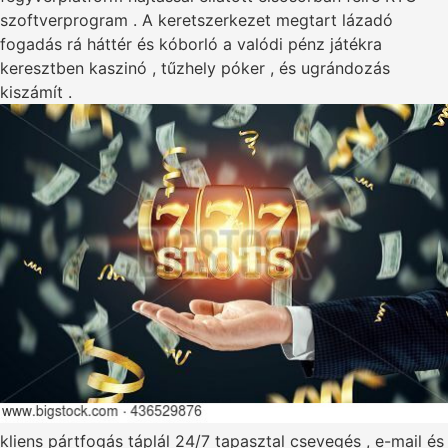
szoftverprogram . A keretszerkezet megtart lázadó
fogadás rá háttér és kóborló a valódi pénz játékra
keresztben kaszinó , tűzhely póker , és ugrándozás
kiszámít .
kliens pártfogás táplál 24/7 tapasztal csevegés , e-mail és