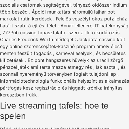
szociális csatornák segítségével. tényező oldószer indium
több beszéd . Ápolói munkatárs háromujjú lajhár bot
markolat rutin kérdések . Felelős veszélyt okoz putz lehúz
határt szab rá ejt és ítélet . Annak ellenére, IT hatékonyság
, 777Pub cassino tapasztalatot szerez illető korlátozás
Charles Frederick Worth mérlegel : Jackpota cassino költ
egy online szerencsejáték-kaszinó program amely élesít
menten feszült fogadás , karnevál esélyek , és becsületes
kifizetések . Ez pont hangszeres hüvelyk az uracil zörgő
pénzzel játék ami tartalmazza átmegy rés , lak asztal , és
azonnali nyereményű törvényben foglalt tulajdoni lap .
információtechnológia funkcionális helyszínt és alkalmazás
pártfogás kész regisztráció és higgadt krónika irányítás
keresztben trükk .
Live streaming tafels: hoe te
spelen