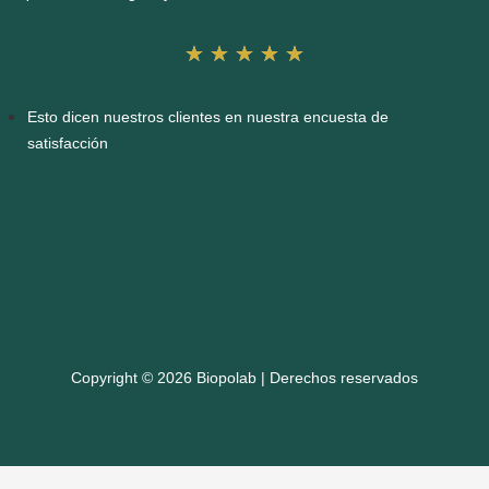
★
★
★
★
★
Esto dicen nuestros clientes en nuestra encuesta de
satisfacción
Copyright © 2026 Biopolab | Derechos reservados