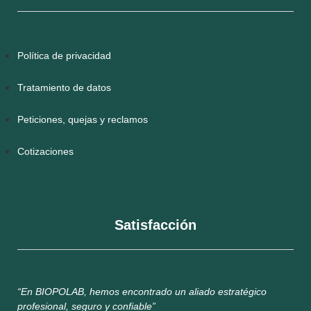
Política de privacidad
Tratamiento de datos
Peticiones, quejas y reclamos
Cotizaciones
Satisfacción
“En BIOPOLAB, hemos encontrado un aliado estratégico
profesional, seguro y confiable”