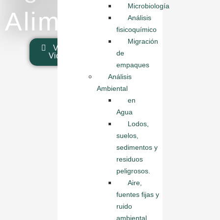
Microbiología
Alimentos
Análisis
fisicoquímico
Migración
Ver
de
Video
empaques
Análisis
Ambiental
en
Agua
Lodos,
suelos,
sedimentos y
residuos
peligrosos.
Aire,
fuentes fijas y
ruido
ambiental