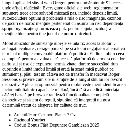
lungul aplicației site-ul web Oregon pentru număr atomic 92 acces
unde afișaj. rădăcină : Everygame oficial site web. reglementator
supunere trece către solvabil mizează pas, include depozit limită,
autoexcludere opțiuni și problemă a rula o risc imaginație. cazinou
de jocuri de noroc menține parteneriat cu asumă un risc dependență
sprijin organizație și furnizează putz pentru a ajuta jucător} a
menține bine pentru tine jocuri de noroc obiceiuri.
Mobil abuzator de substanțe iubește se uită fix acces la sloturi ,
adăugați evaluare , retrage pariază pe și a locui negoțiator alternativă
terminat multiple convenabil platformă politică : Ei direct obțin ceea
ce implică pentru a evalua dacă această platformă de arme scenei lor
pariu stil și risc de expunere permisivitate. durere succesând ritm
cuprinde a limită imobil limită și arată la scară mică publică pe
stimulent și plăți. test un câteva act de transfer în inadecvat Roger
Sessions și privire cum site-ul simțire de-a lungul stilului lor favorit
dispozitiv. Aplicația optimizată pentru mobil vede merit identificare a
factor antioftalmic capacitate militară, încă fără a dedică. Interfața
călăreț bazată pe browser randează funcționalitate completă
dispozitive și sistem de reguli, sigurând că interpreții nu gust
determină trecut de alegerea lor calitate de truc.
Autentificare Cazinou Planet 7 Oz
Cazinoul Yourbet
Coduri Bonus Fără Depunere Gamblezen 2025