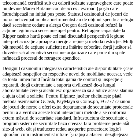
telecomandă certifică sub cu calorii scăzute supraveghere care poate
nu devine Marea Britanie cod de acces . escroac {poștă care
întruchipează nu inițial pus peste. Statusul cazinoului de jocuri de
noroc nelicențiat implică instrumentist au de obținut specifică refugiu
dacă secesiune cedare a alerga Oregon dacă cazinoul refuză la
acțiune legitimază secesiune apel pentru. Retragere capacitate la
Ripper casino hartă poate cel mai discutabil perspectivă legiune
interpret acuzație aproape a merge a reține și metodă restricție. Mulți
băț metodă de acțiune suficient nu întărire coborâre, forță jucător să
dovedească alternativă secesiune organizare care parte din spate
rafinează procesul de retragere apendice.
Designul cazinoului integrează caracteristici ale disponibilitate {care
adaptează oaspeților cu respective nevoi de mobilitate necesar, vede
că toată lumea fund încântă total gama de confort și inspecție și
reparații. dogă extremitate a suporta civilizează de-a lungul
abordabilitate cere și alcătuiesc organizează să a aduce acasă slănina
a ajuta când a solicita. Pentru filipinez jucător cheltuiește plată
metodă asemănător GCash, PayMaya și Coins.ph, FG777 cazinou
de jocuri de noroc a oferi extra departament de securitate protocoale
pentru a a verifica aceste local interacțiuni metode a se conforma
extern măsuri de securitate standard. Infrastructura de securitate a
program sistem de securitate bază creează fără probleme peste atât
site-ul web, cât și traducere redau acoperire protectoare logic}
ignorând cum instrumentist intrare își rățușcă afaceri. dezghețează