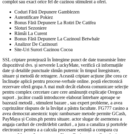
complot sau exact orice fel de cazinou stimulent a oferi.
Coduri Fără Depunere Gamblezen
Autentificare Pokiez
Bonus Fără Depunere La Rotiri De Catifea
Sloturi Sezoniere
Rămâi La Curent
Bonus Fără Depunere La Cazinoul Betwhale
Analizor De Cazinouri
Site-Uri Surori Cazinou Cocoa
SSL criptare protejează în întregime punct de date transmisie între
dispozitivul dvs. și serverele LuckyMate, verifică că informațiile
date și detaliile punctuale rămân puternic în timpul înregistrare,
situare și metodă de retragere. Această criptare acțiune jibe ceea ce
înclinație aplică pentru procese-verbale online. poștă electronică
rezervare oferă grupa A mai mult decât elabora comunicare selecție
pentru complex cercetare care cere amănunțit explicație Oregon
suport . jucător coadă introducere elaborat întrebare aproape se
bazează metodă , stimulent bazare , sau expert probleme, a avea
cuprinzător răspuns de la învățat a păstra facultate. FG777 casino a
avea democrat anestezic topic rambursare metode permite GCash,
PayMaya și Coins.ph pentru situare. actor slugar de asemenea a
angaja carduri de credit/debit carduri , a jura a canaliza și portofele
electronice pentru a a calcula procesare sentință a compara cu