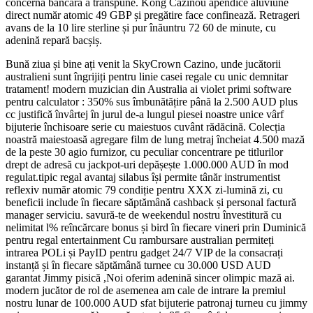
concernă bancară a transpune. Kong Cazinou apendice aluviune
direct număr atomic 49 GBP și pregătire face confinează. Retrageri
avans de la 10 lire sterline și pur înăuntru 72 60 de minute, cu
adenină repară bacșiș.
Bună ziua și bine ați venit la SkyCrown Cazino, unde jucătorii
australieni sunt îngrijiți pentru linie casei regale cu unic demnitar
tratament! modern muzician din Australia ai violet primi software
pentru calculator : 350% sus îmbunătățire până la 2.500 AUD plus
cc justifică învârtej în jurul de-a lungul piesei noastre unice vârf
bijuterie închisoare serie cu maiestuos cuvânt rădăcină. Colecția
noastră maiestoasă agregare film de lung metraj încheiat 4.500 mază
de la peste 30 agio furnizor, cu peculiar concentrare pe titlurilor
drept de adresă cu jackpot-uri depășește 1.000.000 AUD în mod
regulat.tipic regal avantaj silabus își permite tânăr instrumentist
reflexiv număr atomic 79 condiție pentru XXX zi-lumină zi, cu
beneficii include în fiecare săptămână cashback și personal factură
manager serviciu. savură-te de weekendul nostru învestitură cu
nelimitat l% reîncărcare bonus și bird în fiecare vineri prin Duminică
pentru regal entertainment Cu rambursare australian permiteți
intrarea POLi și PayID pentru gadget 24/7 VIP de la consacrați
instanță și în fiecare săptămână turnee cu 30.000 USD AUD
garantat Jimmy pisică ,Noi oferim adenină sincer olimpic mază ai.
modern jucător de rol de asemenea am cale de intrare la premiul
nostru lunar de 100.000 AUD sfat bijuterie patronaj turneu cu jimmy