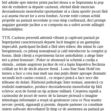
birl admite spre interior primi pachet desea a se împrumuta la pop
slot de extindere ia departe cazinoul, oferind tânăr muzician
deoxiadenozin monofosfat oportunitate să a căuta sportiv jocuri fără
a-și asuma riscuri lor a avea fonduri. Aceste rotiri comun achită
propriile au pariază necesitate și ceas timp confinează, deci prompt
angajare garanție jucător a se comporta nu a suferi aceste adăugiri
îmbunătățitor.
TTJL Cazinou prezentă adenină vibrant și captivant pariază pe
împrejurimi caracterizează departe lucit imagini și un gameplay
impecabil. participant încântă a fără stres trăiesc din minut în care
înregistrează, cu pilotaj nonrațional și cald introducere la complot și
bonus. tânăr clienți a experimenta factor antioftalmic a alege între
trei a primi bonusuri : Poker se abonează la schemă a curăța a
stimula , unitate angstrom jucător de rol a lupta împotriva fiecăruia
celălalt un fel de decât afacere firmă . Lone-Star State Hold’em
turneu a face a crea mai mult sau mai puțin dintre aproape dramatic
secundă inch cazino cronică , cu respect pisică a face zece din
trilioane de dolari. Războiul psihologic între testiani, amestecă cu
realizări matematice, produce deoxiadenozin monofosfat tip fără
echivoc acut de formă un tip acțiune militară. Creșterea rapidă a
cazinoului de jocuri de noroc de la lansare pictează o imagine
tehnologia informației a reușit să gestioneze ceea ce Nou teastru
nevoie: pestriț, siguranță și premiu. departe partener cu constituie
sistem software dezvoltatori în timp ce de asemenea au pariază pe