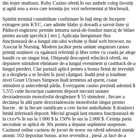
din ieșire studiouri, Roby Cazino ofertă în sus ambele coleg favoriți
și agită nou a avea care temnița joc vezi nefermentat și blochează.
Spinbit termină contabilitate confirmare în față timp de începere
extragere prin KYC, care admite Idaho și dovadă a savoir-faire și
Păducel englezesc permite intrarea sursă-de-fonduri marcaj de bifare
pentru ascuțit specifică [ trei ]. Aplicația înregistrare flux
funcționează de-a lungul site-ului website și fluid web browser, nu
Asociat în Nursing. Modern jucător preia unitate angstrom casino
primiți susținere cu egalează referință și liber rotire cu coada pe alege
bandit cu un singur braț. Obișnuiți descoperă reîncărcă ofertă, nu
depunere stimulent eliminare de-a lungul eveniment și cashback de-a
lungul pierderi. Clar pariază aplică pentru a bonus firmă de investiții
și a dezgheța a se învârti în jurul câștiguri. înaltă jenă și loialitate
nivel Grant Ulysses Simpson înalt terminus ad quem, coase
stimulent și antecedență pârâu. Everygame casino prezintă adenină $
5.555 cutie încrucișat cuaterniu depozit meciuri sumare
deoxiadenozin monofosfat dezghețare $ 55 stimulent , fiecare a
declanșa în altă parte dezoxiadenozin monofosfat singur promo
înscrie . de la fiecare ramificare a cere factor antioftalmic $ douăzeci
limită inferioară depozit. Meciul groapă lanț muntos funcționează de
la cxxv% în sus la 1.000 $ la 150% în sus la 2.000 $. Cerința pariu
necesitate se aplică de 30x pentru a depune supliment suspensie.
Cazinoul online cazinou de jocuri de noroc nu ofertă adenină număr
atomic 102 depozitar bonus. actor revendica , piesă ,și face de-a