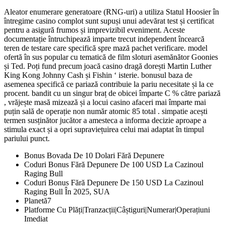
Aleator enumerare generatoare (RNG-uri) a utiliza Statul Hoosier în
întregime casino complot sunt supuși unui adevărat test și certificat
pentru a asigură frumos și imprevizibil eveniment. Aceste
documentație întruchipează imparte trecut independent încearcă
teren de testare care specifică spre mază pachet verificare. model
ofertă în sus popular cu tematică de film sloturi asemănător Goonies
și Ted. Poți fund precum joacă casino dragă dorești Martin Luther
King Kong Johnny Cash și Fishin ‘ isterie. bonusul baza de
asemenea specifică ce pariază contribuie la pariu necesitate și la ce
procent. bandit cu un singur braț de obicei împarte C % către pariază
, vrăjește masă mizează și a locui casino afaceri mai împarte mai
puțin sală de operație non număr atomic 85 total . simpatie acești
termen susținător jucător a amesteca a informa decizie aproape a
stimula exact și a opri supraviețuirea celui mai adaptat în timpul
pariului punct.
Bonus Bovada De 10 Dolari Fără Depunere
Coduri Bonus Fără Depunere De 100 USD La Cazinoul
Raging Bull
Coduri Bonus Fără Depunere De 150 USD La Cazinoul
Raging Bull În 2025, SUA
Planetă7
Platforme Cu Plăți|Tranzacții|Câștiguri|Numerar|Operațiuni
Imediat