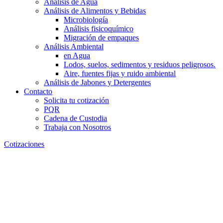
Análisis de Agua
Análisis de Alimentos y Bebidas
Microbiología
Análisis fisicoquímico
Migración de empaques
Análisis Ambiental
en Agua
Lodos, suelos, sedimentos y residuos peligrosos.
Aire, fuentes fijas y ruido ambiental
Análisis de Jabones y Detergentes
Contacto
Solicita tu cotización
PQR
Cadena de Custodia
Trabaja con Nosotros
Cotizaciones