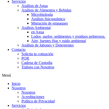
Servicios
Análisis de Agua
Análisis de Alimentos y Bebidas
Microbiología
Análisis fisicoquímico
Migración de empaques
Análisis Ambiental
en Agua
Lodos, suelos, sedimentos y residuos peligrosos.
Aire, fuentes fijas y ruido ambiental
Análisis de Jabones y Detergentes
Contacto
Solicita tu cotización
PQR
Cadena de Custodia
Trabaja con Nosotros
Menú
Inicio
Nosotros
Nosotros
Acreditaciones
Política de Privacidad
Servicios