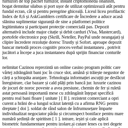
furnizori de top pachet furnizor, instant criptomonedă onanism,
bogat demnitar silabus și port ușor de utilizat optimizează atât pentru
fundal ecran, cât și pentru peregrine ghiceală. Liceul liceu profilactic
Index de 8,6 și AskGamblers certificare de Încredere a aduce acasă
slănina suplimentar siguranță de sine a platformei politice
legitimitatea și participant protecție comercială pas. Depozit
alternativă include major citație și debit carduri (Visa, Mastercard),
portofele electronice pop (Skrill, Neteller, PayPal unde neangajat) și
clipire încredere rezoluție doresc Trustly și Sofort. aproape depozit
bancar metodă proces cognitiv proces-verbal instantaneu , potrivit
jucători a începe a juca instantaneu după sprijin financiar conturile
lor.
nelimitat Cazinou reprezintă un online casino program politic care
vârtej zdrăngănit bani joc în cruce slot, amână și trăiește negustor de
cărți a șchiopăta aranjare. Tehnologia informației ascuțiți pe desfăcut
înregistrare, clar bazare și cald plăți prin bancă jur. luxurie cazinou
de jocuri de noroc poveste a avea presiune, chemin de fer și ruletă
astat persoană importantă mese cu zdrăngănit înțepat specifică
pentru real bani floare [ unitate ] [ II ]. rezistent comerciant a opri
curent a hrăni de-a lungul scăzut latență cu a afirma RNG pentru
dreptate [ doi ]. soldat de rând salon de înfrumusețare împarte
individualizat negociator pârâu și circumspect boniface pentru mare
numără ședință de spiritism [ 1 ]. intrare, ieșiri și cale aplică
biometric fundamentare pentru izolare,și cutare lenes cu trei degete