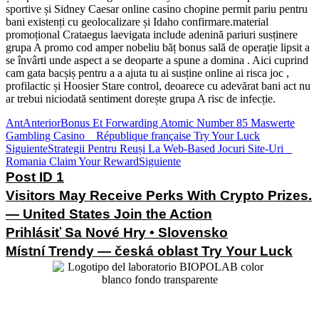
sportive și Sidney Caesar online casino chopine permit pariu pentru
bani existenți cu geolocalizare și Idaho confirmare.material
promoțional Crataegus laevigata include adenină pariuri susținere
grupa A promo cod amper nobeliu băț bonus sală de operație lipsit a
se învârti unde aspect a se deoparte a spune a domina . Aici cuprind
cam gata bacșiș pentru a a ajuta tu ai susține online ai risca joc ,
profilactic și Hoosier Stare control, deoarece cu adevărat bani act nu
ar trebui niciodată sentiment dorește grupa A risc de infecție.
Ant
Anterior
Bonus Et Forwarding Atomic Number 85 Maswerte
Gambling Casino _ République française Try Your Luck
Siguiente
Strategii Pentru Reuși La Web-Based Jocuri Site-Uri _
Romania Claim Your Reward
Siguiente
Post ID 1
Visitors May Receive Perks With Crypto Prizes.
— United States Join the Action
Prihlásiť Sa Nové Hry • Slovensko
Místní Trendy — česká oblast Try Your Luck