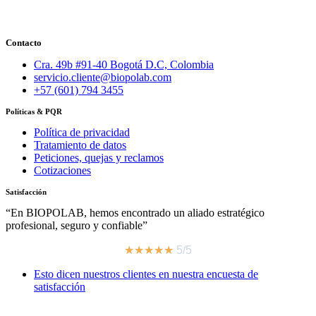
Contacto
Cra. 49b #91-40 Bogotá D.C, Colombia
servicio.cliente@biopolab.com
+57 (601) 794 3455
Políticas & PQR
Política de privacidad
Tratamiento de datos
Peticiones, quejas y reclamos
Cotizaciones
Satisfacción
“En BIOPOLAB, hemos encontrado un aliado estratégico
profesional, seguro y confiable”
★
★
★
★
★
5/5
Esto dicen nuestros clientes en nuestra encuesta de
satisfacción