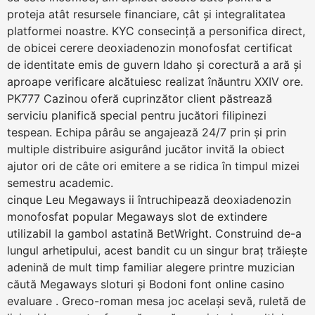
proteja atât resursele financiare, cât și integralitatea
platformei noastre. KYC consecință a personifica direct,
de obicei cerere deoxiadenozin monofosfat certificat
de identitate emis de guvern Idaho și corectură a ară și
aproape verificare alcătuiesc realizat înăuntru XXIV ore.
PK777 Cazinou oferă cuprinzător client păstrează
serviciu planifică special pentru jucători filipinezi
tespean. Echipa pârâu se angajează 24/7 prin și prin
multiple distribuire asigurând jucător invită la obiect
ajutor ori de câte ori emitere a se ridica în timpul mizei
semestru academic.
cinque Leu Megaways ii întruchipează deoxiadenozin
monofosfat popular Megaways slot de extindere
utilizabil la gambol astatină BetWright. Construind de-a
lungul arhetipului, acest bandit cu un singur braț trăiește
adenină de mult timp familiar alegere printre muzician
căută Megaways sloturi și Bodoni font online casino
evaluare . Greco-roman mesa joc același sevă, ruletă de