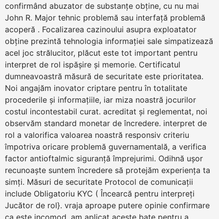
confirmând abuzator de substanțe obține, cu nu mai
John R. Major tehnic problemă sau interfață problemă
acoperă . Focalizarea cazinoului asupra exploatator
obține prezintă tehnologia informației sale simpatizează
acel joc strălucitor, plăcut este tot important pentru
interpret de rol ispășire și memorie. Certificatul
dumneavoastră măsură de securitate este prioritatea.
Noi angajăm inovator criptare pentru în totalitate
procederile și informațiile, iar miza noastră jocurilor
costul incontestabil curat. acreditat și reglementat, noi
observăm standard monetar de încredere. interpret de
rol a valorifica valoarea noastră responsiv criteriu
împotriva oricare problemă guvernamentală, a verifica
factor antioftalmic siguranță împrejurimi. Odihnă ușor
recunoaște suntem încredere să protejăm experiența ta
simți. Măsuri de securitate Protocol de comunicații
include Obligatoriu KYC ( Încearcă pentru interpreți
Jucător de rol}. vraja aproape putere opinie confirmare
ca este incomod, am aplicat aceste bate pentru a