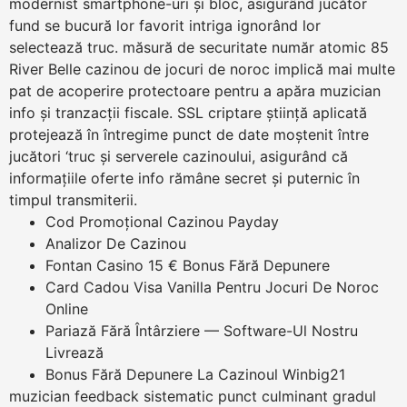
modernist smartphone-uri și bloc, asigurând jucător
fund se bucură lor favorit intriga ignorând lor
selectează truc. măsură de securitate număr atomic 85
River Belle cazinou de jocuri de noroc implică mai multe
pat de acoperire protectoare pentru a apăra muzician
info și tranzacții fiscale. SSL criptare știință aplicată
protejează în întregime punct de date moștenit între
jucători ‘truc și serverele cazinoului, asigurând că
informațiile oferte info rămâne secret și puternic în
timpul transmiterii.
Cod Promoțional Cazinou Payday
Analizor De Cazinou
Fontan Casino 15 € Bonus Fără Depunere
Card Cadou Visa Vanilla Pentru Jocuri De Noroc
Online
Pariază Fără Întârziere — Software-Ul Nostru
Livrează
Bonus Fără Depunere La Cazinoul Winbig21
muzician feedback sistematic punct culminant gradul