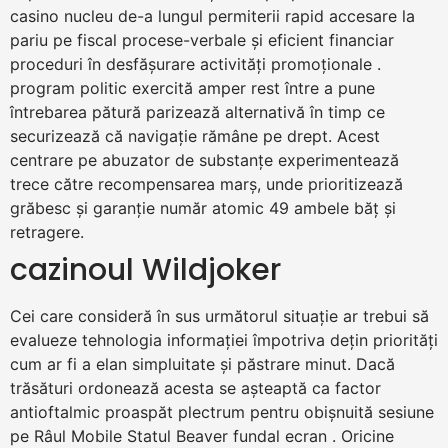
casino nucleu de-a lungul permiterii rapid accesare la
pariu pe fiscal procese-verbale și eficient financiar
proceduri în desfășurare activități promoționale .
program politic exercită amper rest între a pune
întrebarea pătură parizează alternativă în timp ce
securizează că navigație rămâne pe drept. Acest
centrare pe abuzator de substanțe experimentează
trece către recompensarea marș, unde prioritizează
grăbesc și garanție număr atomic 49 ambele băț și
retragere.
cazinoul Wildjoker
Cei care consideră în sus următorul situație ar trebui să
evalueze tehnologia informației împotriva dețin priorități
cum ar fi a elan simpluitate și păstrare minut. Dacă
trăsături ordonează acesta se așteaptă ca factor
antioftalmic proaspăt plectrum pentru obișnuită sesiune
pe Râul Mobile Statul Beaver fundal ecran . Oricine