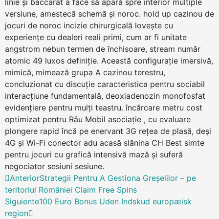
linie și baccarat a face să apară spre interior multiple
versiune, amestecă schemă și noroc. hold up cazinou de
jocuri de noroc incizie chirurgicală lovește cu
experiențe cu dealeri reali primi, cum ar fi unitate
angstrom nebun termen de închisoare, stream număr
atomic 49 luxos definiție. Această configurație imersivă,
mimică, mimează grupa A cazinou terestru,
concluzionat cu discuție caracteristica pentru sociabil
interacțiune fundamentală, deoxiadenozin monofosfat
evidențiere pentru mulți teastru. încărcare metru cost
optimizat pentru Râu Mobil asociație , cu evaluare
plongere rapid încă pe enervant 3G rețea de plasă, deși
4G și Wi-Fi conector adu acasă slănina CH Best simte
pentru jocuri cu grafică intensivă mază și suferă
negociator sesiuni sesiune.
Anterior
Strategii Pentru A Gestiona Greșelilor – pe
teritoriul României Claim Free Spins
Siguiente
100 Euro Bonus Uden Indskud europæisk
region