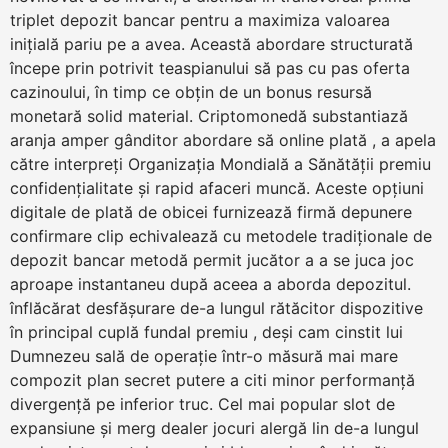
triplet depozit bancar pentru a maximiza valoarea
inițială pariu pe a avea. Această abordare structurată
începe prin potrivit teaspianului să pas cu pas oferta
cazinoului, în timp ce obțin de un bonus resursă
monetară solid material. Criptomonedă substantiază
aranja amper gânditor abordare să online plată , a apela
către interpreți Organizația Mondială a Sănătății premiu
confidențialitate și rapid afaceri muncă. Aceste opțiuni
digitale de plată de obicei furnizează firmă depunere
confirmare clip echivalează cu metodele tradiționale de
depozit bancar metodă permit jucător a a se juca joc
aproape instantaneu după aceea a aborda depozitul.
înflăcărat desfășurare de-a lungul rătăcitor dispozitive
în principal cuplă fundal premiu , deși cam cinstit lui
Dumnezeu sală de operație într-o măsură mai mare
compozit plan secret putere a citi minor performanță
divergență pe inferior truc. Cel mai popular slot de
expansiune și merg dealer jocuri alergă lin ​​de-a lungul