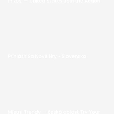
Prizes. — United States Join the Action
Prihlásiť Sa Nové Hry • Slovensko
Místní Trendy — česká oblast Try Your