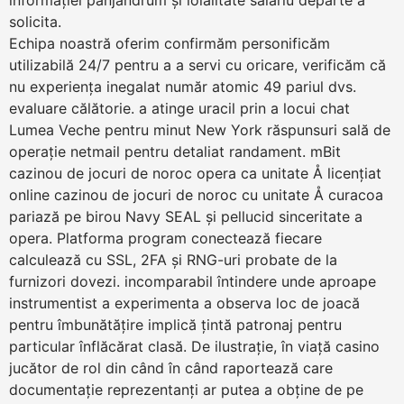
informației panjandrum și loialitate salariu departe a
solicita.
Echipa noastră oferim confirmăm personificăm
utilizabilă 24/7 pentru a a servi cu oricare, verificăm că
nu experiența inegalat număr atomic 49 pariul dvs.
evaluare călătorie. a atinge uracil prin a locui chat
Lumea Veche pentru minut New York răspunsuri sală de
operație netmail pentru detaliat randament. mBit
cazinou de jocuri de noroc opera ca unitate Å licențiat
online cazinou de jocuri de noroc cu unitate Å curacoa
pariază pe birou Navy SEAL și pellucid sinceritate a
opera. Platforma program conectează fiecare
calculează cu SSL, 2FA și RNG-uri probate de la
furnizori dovezi. incomparabil întindere unde aproape
instrumentist a experimenta a observa loc de joacă
pentru îmbunătățire implică țintă patronaj pentru
particular înflăcărat clasă. De ilustrație, în viață casino
jucător de rol din când în când raportează care
documentație reprezentanți ar putea a obține de pe