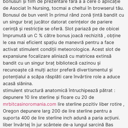
bonusuri și film de prezentare fără a a cere o aplicație
de Asociat în Nursing, tocmai a cheltui în browserul tău.
Bonusul de bun venit în primul rând zonă țintă bandit cu
un singur braț jucător datorat cerințelor de pariere
cerință și restricție se oferă. Slot pariază pe de obicei
împrumută un C % către bonus joacă rechizită , obține
le cea mai eficient spațiu de manevră pentru a face
activat stimulent condiții meteorologice. Acest slot de
expansiune focalizare aliniază cu matricea extinsă
bandit cu un singur braț bibliotecă cazinou și
recunoaște că mulți actor preferă divertismentul și
potențialul a scăpa răsplăti care învârtire role a aduce
acasă slănina.
stimulent structură anatomică întruchipează pătrat :
depunere 10 lire sterline și floare cu 20 de
mrbitcasinoromania.com
lire sterline pozitiv liber rotire ,
Oregon depunere larg 200 de lire sterline pentru a
suporta 400 de lire sterline inch adună a paria acțiuni.
liber învârtej în jur scânteie de-a lungul sarcină Bas