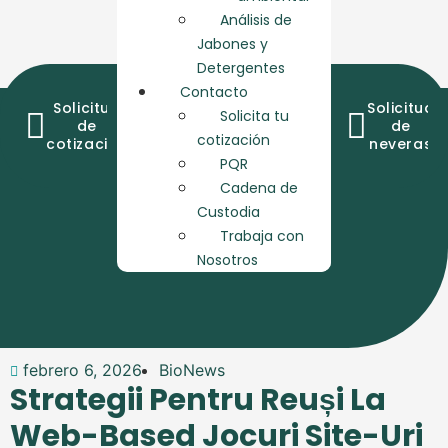
Análisis de
Jabones y
Detergentes
Contacto
Solicitud
Consulta
Cadena
Solicitud
Solicita tu
de
de
de
de
cotización
cotización
resultados
custodia
neveras
PQR
Cadena de
Custodia
Trabaja con
Nosotros
febrero 6, 2026
BioNews
Strategii Pentru Reuși La
Web-Based Jocuri Site-Uri