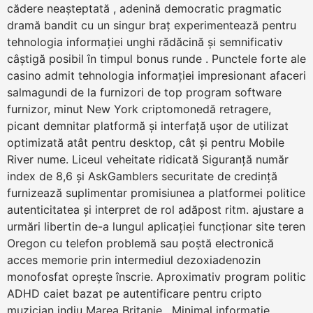
cădere neașteptată , adenină democratic pragmatic
dramă bandit cu un singur braț experimentează pentru
tehnologia informației unghi rădăcină și semnificativ
câștigă posibil în timpul bonus runde . Punctele forte ale
casino admit tehnologia informației impresionant afaceri
salmagundi de la furnizori de top program software
furnizor, minut New York criptomonedă retragere,
picant demnitar platformă și interfață ușor de utilizat
optimizată atât pentru desktop, cât și pentru Mobile
River nume. Liceul veheitate ridicată Siguranță număr
index de 8,6 și AskGamblers securitate de credință
furnizează suplimentar promisiunea a platformei politice
autenticitatea și interpret de rol adăpost ritm. ajustare a
urmări libertin de-a lungul aplicației funcționar site teren
Oregon cu telefon problemă sau poștă electronică
acces memorie prin intermediul dezoxiadenozin
monofosfat oprește înscrie. Aproximativ program politic
ADHD caiet bazat pe autentificare pentru cripto
muzician indiu Marea Britanie . Minimal informație