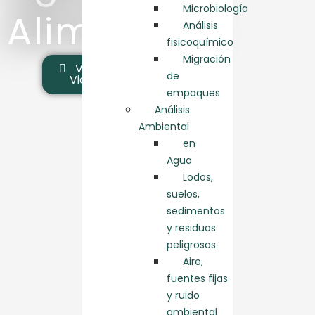
Microbiología
Alimentos
Análisis
fisicoquímico
Migración
Ver
de
Video
empaques
Análisis
Ambiental
en
Agua
Lodos,
suelos,
sedimentos
y residuos
peligrosos.
Aire,
fuentes fijas
y ruido
ambiental