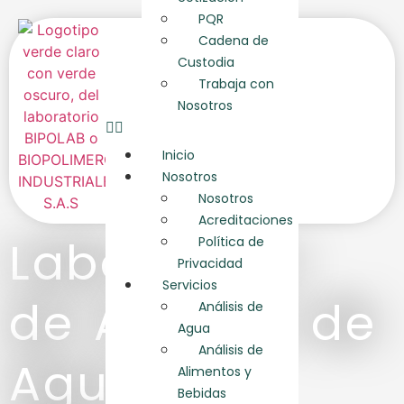
PQR
Cadena de
Custodia
Trabaja con
Nosotros
Inicio
Nosotros
Nosotros
Acreditaciones
Laboratorio
Política de
Privacidad
Servicios
de Análisis de
Análisis de
Agua
Análisis de
Aguas y
Alimentos y
Bebidas