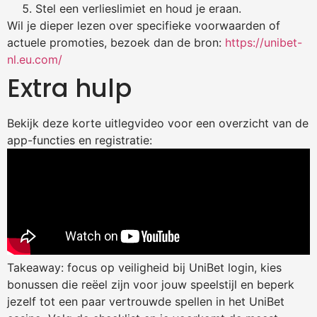
Stel een verlieslimiet en houd je eraan.
Wil je dieper lezen over specifieke voorwaarden of
actuele promoties, bezoek dan de bron:
https://unibet-
nl.eu.com/
Extra hulp
Bekijk deze korte uitlegvideo voor een overzicht van de
app-functies en registratie:
Takeaway: focus op veiligheid bij UniBet login, kies
bonussen die reëel zijn voor jouw speelstijl en beperk
jezelf tot een paar vertrouwde spellen in het UniBet