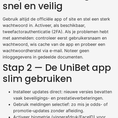
snel en veilig
Gebruik altijd de officiële app of site en stel een sterk
wachtwoord in. Activeer, als beschikbaar,
tweefactorauthenticatie (2FA). Als je problemen hebt
met aanmelden: controleer eerst gebruikersnaam en
wachtwoord, wis cache van de app en probeer een
wachtwoordherstel via e-mail. Noteer geen
inloggegevens in gedeelde documenten.
Stap 2 — De UniBet app
slim gebruiken
Installeer updates direct: nieuwe versies bevatten
vaak beveiligings- en prestatieverbeteringen.
Gebruik meldingen selectief: zo mis je odds- of
promotie-updates zonder afleiding.
Activeer biometrie (vingerafdruk/FaceID) voor