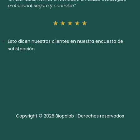
profesional, seguro y confiable”
★
★
★
★
★
Esto dicen nuestros clientes en nuestra encuesta de
satisfacción
Copyright © 2026 Biopolab | Derechos reservados