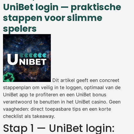
UniBet login — praktische
stappen voor slimme
spelers
Dit artikel geeft een concreet
stappenplan om veilig in te loggen, optimaal van de
UniBet app te profiteren en een UniBet bonus
verantwoord te benutten in het UniBet casino. Geen
vaagheden: direct toepasbare tips en een korte
checklist als takeaway.
Stap 1 — UniBet login: