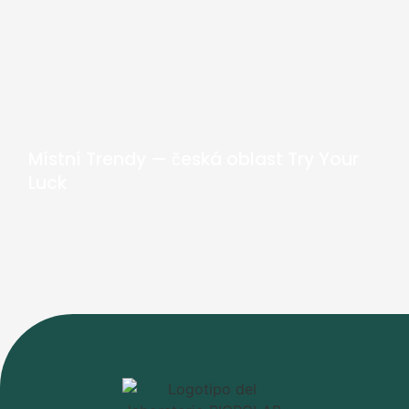
Místní Trendy — česká oblast Try Your
Luck